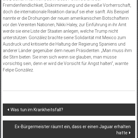
Fremdenfeindlichkeit, Diskriminierung und die weiße Vorherrschaft,
doch die internationale Reaktion darauf sei eher sanft. Als Beispiel
nannte er die Drohungen der neuen amerikanischen Botschafterin
vor den Vereinten Nationen, Nikki Haley, zur Einführung in ihr Amt
werde sie eine Liste der Staaten anlegen, welche Trump nicht
unterstützen. González brachte seine Solidarität mit Mexico zum
Ausdruck und kritisierte die Haltung der Regierung Spaniens und
anderer Länder gegenüber dem neuen Präsidenten. „Man muss ihm
die Stirn bieten. Sie irren sich wenn sie glauben, man müsse
vorsichtig sein, denn er wird die Vorsicht für Angst halten“, warnte
Felipe González.
Beitragsnavigation
Was tun im Krankheitsfall?
Ex-Bürgermeister räumt ein, dass er einen Jaguar erhalten
hatte