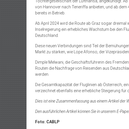
Tochtergesellschaft der Lufthansa, angekündigt. A
von Hannover nach Teneriffa anbieten, und ab dem 4.
bereits in Betrieb.
Ab April 2024 wird die Route ab Graz sogar dreimal 
Inselregierung ein erhebliches Wachstum bei den Fl
Deutschland.
Diese neuen Verbindungen sind Teil der Bemühungen
Markt zu stärken, wie Lope Afonso, der Vizepräsident
Dimple Melwani, die Geschäftsführerin des Fremdenv
Routen die Nachfrage von Reisenden aus Deutschlan
werden.
Die Gesamtkapazität der Fluglinien ab Österreich, ein
verzeichnet ebenfalls eine erhebliche Steigerung für
Dies ist eine Zusammenfassung aus einem Artikel der
Den ausführlichen Artikel können Sie in unserem E-Pape
Foto: CABLP