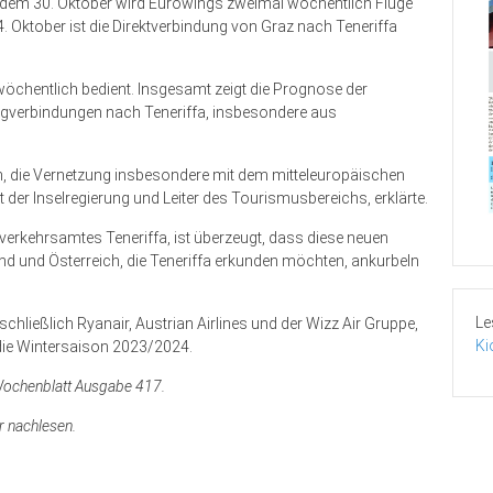
b dem 30. Oktober wird Eurowings zweimal wöchentlich Flüge
 Oktober ist die Direktverbindung von Graz nach Teneriffa
wöchentlich bedient. Insgesamt zeigt die Prognose der
ugverbindungen nach Teneriffa, insbesondere aus
, die Vernetzung insbesondere mit dem mitteleuropäischen
 der Inselregierung und Leiter des Tourismusbereichs, erklärte.
erkehrsamtes Teneriffa, ist überzeugt, dass diese neuen
d und Österreich, die Teneriffa erkunden möchten, ankurbeln
Le
schließlich Ryanair, Austrian Airlines und der Wizz Air Gruppe,
Ki
 die Wintersaison 2023/2024.
 Wochenblatt Ausgabe 417.
r nachlesen.