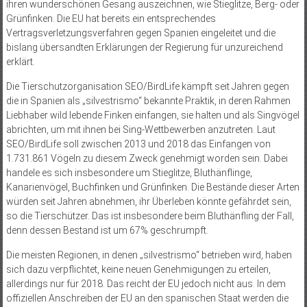
ihren wunderschönen Gesang auszeichnen, wie Stieglitze, Berg- oder
Grünfinken. Die EU hat bereits ein entsprechendes
Vertragsverletzungsverfahren gegen Spanien eingeleitet und die
bislang übersandten Erklärungen der Regierung für unzureichend
erklärt.
Die Tierschutzorganisation SEO/BirdLife kämpft seit Jahren gegen
die in Spanien als „silvestrismo“ bekannte Praktik, in deren Rahmen
Liebhaber wild lebende Finken einfangen, sie halten und als Singvögel
abrichten, um mit ihnen bei Sing-Wettbewerben anzutreten. Laut
SEO/BirdLife soll zwischen 2013 und 2018 das Einfangen von
1.731.861 Vögeln zu diesem Zweck genehmigt worden sein. Dabei
handele es sich insbesondere um Stieglitze, Bluthänflinge,
Kanarienvögel, Buchfinken und Grünfinken. Die Bestände dieser Arten
würden seit Jahren abnehmen, ihr Überleben könnte gefährdet sein,
so die Tierschützer. Das ist insbesondere beim Bluthänfling der Fall,
denn dessen Bestand ist um 67% geschrumpft.
Die meisten Regionen, in denen „silvestrismo“ betrieben wird, haben
sich dazu verpflichtet, keine neuen Genehmigungen zu erteilen,
allerdings nur für 2018. Das reicht der EU jedoch nicht aus. In dem
offiziellen Anschreiben der EU an den spanischen Staat werden die