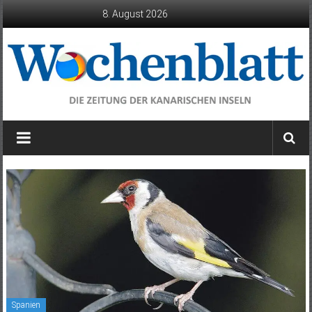
Zum
8. August 2026
Inhalt
springen
Wochenblatt
die
Zeitung
der
Kanarischen
Inseln
Spanien