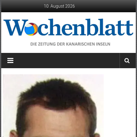
Zum
10. August 2026
Inhalt
springen
Wochenblatt
die
Zeitung
der
Kanarischen
Inseln