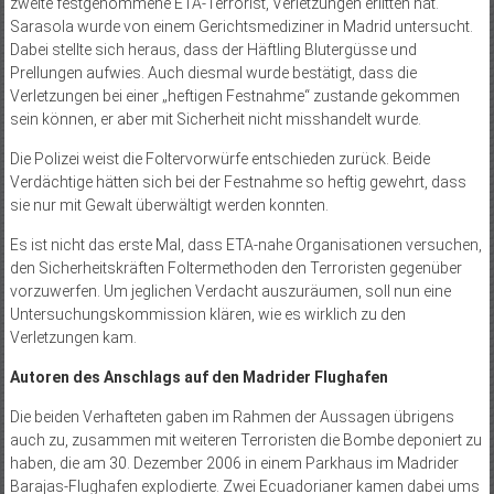
zweite festgenommene ETA-Terrorist, Verletzungen erlitten hat.
Sarasola wurde von einem Gerichtsmediziner in Madrid untersucht.
Dabei stellte sich heraus, dass der Häftling Blutergüsse und
Prellungen aufwies. Auch diesmal wurde bestätigt, dass die
Verletzungen bei einer „heftigen Festnahme“ zustande gekommen
sein können, er aber mit Sicherheit nicht misshandelt wurde.
Die Polizei weist die Foltervorwürfe entschieden zurück. Beide
Verdächtige hätten sich bei der Festnahme so heftig gewehrt, dass
sie nur mit Gewalt überwältigt werden konnten.
Es ist nicht das erste Mal, dass ETA-nahe Organisationen versuchen,
den Sicherheitskräften Foltermethoden den Terroristen gegenüber
vorzuwerfen. Um jeglichen Verdacht auszuräumen, soll nun eine
Untersuchungskommission klären, wie es wirklich zu den
Verletzungen kam.
Autoren des Anschlags auf den Madrider Flughafen
Die beiden Verhafteten gaben im Rahmen der Aussagen übrigens
auch zu, zusammen mit weiteren Terroristen die Bombe deponiert zu
haben, die am 30. Dezember 2006 in einem Parkhaus im Madrider
Barajas-Flughafen explodierte. Zwei Ecuadorianer kamen dabei ums