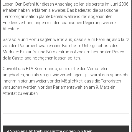
Leben. Den Befehl für diesen Anschlag sollen sie bereits im Juni 2006
erhalten haben, erklärten sie weiter. Das bedeutet, die baskische
Terrororganisation plante bereits während der sogenannten
Friedensverhandlungen mit der spanischen Regierung weitere
Attentate.
Sarasola und Portu sagten weiter aus, dass sie im Februar, also kurz
von den Parlamentswahlen eine Bombe im Untergeschoss des
Madrider Einkaufs- und Bürozentrums Azca am berühmten Paseo
de la Castellana hochgehen lassen sollten.
Obwohl das ETA-Kommando, dem die beiden Verhafteten
angehörten, nun als so gut wie zerschlagen gilt, warnt das spanische
Innenministerium weiter vor der Möglichkeit, dass die Terroristen
versuchen werden, vor den Parlamentswahlen am 9. März ein
Attentat zu verüben.
Beitragsnavigation
Spaniens Abtreibungsärzte gingen in Streik