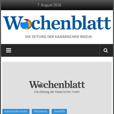
Zum
7. August 2026
Inhalt
springen
Wochenblatt
die
Zeitung
der
Kanarischen
Inseln
Kanarische Inseln
Panorama
Teneriffa