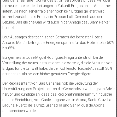
Gas Canarias, eine Tochter des Stromversorgers Endesa, will über
die neu entstehenden Leitungen in Zukunft Erdgas an die Abnehmer
liefern. Da nach Teneriffa bisher noch kein Erdgas geliefert wird,
kommt zunächst als Ersatz ein Propan-Luft-Gemisch aus der
Leitung. Das gleiche Gas wird auch in der Anlage des „Siam Parks“
benutzt.
Laut Aussagen des technischen Beraters der Iberostar-Hotels,
Antonio Martín, beträgt die Energieersparnis für das Hotel stolze 50%
bis 65%.
Bürgermeister José Miguel Rodríguez Fraga unterstrich bei der
Vorstellung der neuen Installationen die Vorteile, die die Nutzung von
Erdgas für die Umwelt habe, da der Kohlenstoffdioxid-Ausstoß 30%
geringer sei als bei den bisher genutzten Energieträgern.
Der Repräsentant von Gas Canarias hob die Bedeutung der
Unterstützung des Projekts durch die Gemeindeverwaltung von Adeje
hervor und kündigte an, dass das Regionalministerium für Industrie
nun die Einrichtung von Gasleitungsnetzen in Arona, Santa Cruz, La
Laguna, Puerto de la Cruz, Granadilla und San Miguel de Abona
ausschreiben werde.