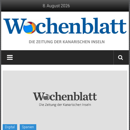
Zum
8. August 2026
Inhalt
springen
Wochenblatt
die
Zeitung
der
Kanarischen
Inseln
Digital
Spanien