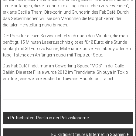
Leute anfangen, diese Technik im alltäglichen Leben zu verwenden”,
erklärte Cecilia Tham, Direktorin und Gründerin des FabCafé. Durch
das Selbermachen will sie den Menschen die Möglichkeiten der
digitalen Herstellung näherbringen.
Der Preis für diesen Service richtet sich nach den Minuten, die man
benötigt. 15 Minuten Laserzuschnitt gibt es für 8 Euro; eine Stunde
schlägt mit 30 Euro zu Buche, Material inklusive. Ein fabboy oder ein
fabgirl stehe den Anfängern dabei mit Tipps zur Seite.
Das FabCafé findet man im Coworking-Space “MOB” in der Calle
Bailén. Die erste Filiale wurde 2012 im Trendviertel Shibuya in Tokio
eröffnet, eine weitere existiert in Taiwans Hauptstadt Taipeh.
Beitragsnavigation
Putschisten-Paella in der Polizeikaserne
EU kritisiert teures Internet in Spanien