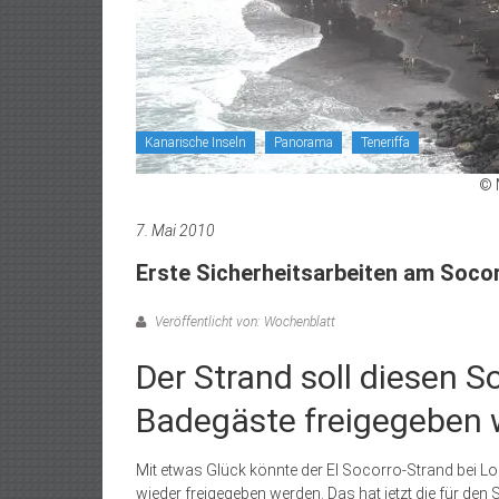
Kanarische Inseln
Panorama
Teneriffa
© 
7. Mai 2010
Erste Sicherheitsarbeiten am Soco
Veröffentlicht von: Wochenblatt
Der Strand soll diesen S
Badegäste freigegeben
Mit etwas Glück könnte der El Socorro-Strand bei L
wieder freigegeben werden. Das hat jetzt die für de