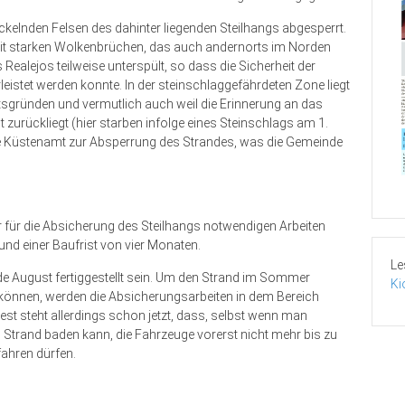
öckelnden Felsen des dahinter liegenden Steilhangs abgesperrt.
mit starken Wolkenbrüchen, das auch andernorts im Norden
 Realejos teilweise unterspült, so dass die Sicherheit der
istet werden konnte. In der steinschlaggefährdeten Zone liegt
tsgründen und vermutlich auch weil die Erinnerung an das
zurückliegt (hier starben infolge eines Steinschlags am 1.
 Küstenamt zur Absperrung des Strandes, was die Gemeinde
r für die Absicherung des Steilhangs notwendigen Arbeiten
nd einer Baufrist von vier Monaten.
Le
de August fertiggestellt sein. Um den Strand im Sommer
Ki
 können, werden die Absicherungsarbeiten in dem Bereich
Fest steht allerdings schon jetzt, dass, selbst wenn man
trand baden kann, die Fahrzeuge vorerst nicht mehr bis zu
fahren dürfen.