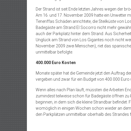
Der Strand ist seit Ende letzten Jahres wegen der br
Am 16. und 17. November 2009 hatte ein Unwetter 
Teneriffas Schäden anrichtete, die Steilküste von Los
Badegäste am Strand El Socorro nicht mehr gewährle
auch der Parkplatz hinter dem Strand. Aus Sicherhei
Unglück am Strand von Los Gigantes noch nicht weit 
November 2009 zwei Menschen), riet das spanische
unmittelbar befolgte.
400.000 Euro Kosten
Monate später hat die Gemeinde jetzt den Auftrag de
vergeben und zwar für ein Budget von 400.000 Euro u
Wenn alles nach Plan läuft, müssten die Arbeiten En
zumindest teilweise schon für Badegäste öffnen zu
beginnen, in dem sich die kleine Strandbar befindet. 
womöglich in einigen Wochen schon wieder an dem S
den Parkplätzen unmittelbar oberhalb des Strandes 