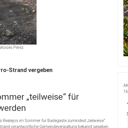
Moisés Pérez
rro-Strand vergeben
AK
16
ommer „teilweise“ für
 werden
os Realejos im Sommer für Badegäste zumindest „teilweise“
n Strand verantwortliche Gemeindeverwaltung bekannt gegeben.