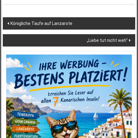
Beitragsnavigation
Königliche Taufe auf Lanzarote
„Liebe tut nicht weh“