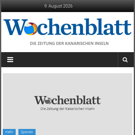
Zum
9. August 2026
Inhalt
springen
Wochenblatt
die
Zeitung
der
Kanarischen
Inseln
mehr
Spanien