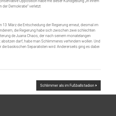
konservative Opposition habe mit dieser Kundgebung „in ihrem
 der Demokratie“ verletzt.
m 13. März die Entscheidung der Regierung erneut, diesmal im
anderem, die Regierung habe sich zwischen zwei schlechten
chterung de Juana Chaos, der nach seinem monatelangen
st absitzen darf, habe man Schlimmeres verhindern wollen. Und
r die baskischen Separatisten wird. Andererseits ging es dabei
Schlimmer als im Fußballstadion