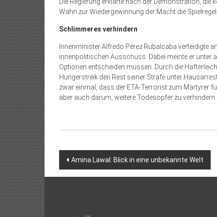
Die Regierung erklärte nach der Demonstration, die 
Wahn zur Wiedergewinnung der Macht die Spielregeln
Schlimmeres verhindern
Innenminister Alfredo Pérez Rubalcaba verteidigte a
innenpolitischen Ausschuss. Dabei meinte er unter 
Optionen entscheiden müssen. Durch die Hafterlei
Hungerstreik den Rest seiner Strafe unter Hausarre
zwar einmal, dass der ETA-Terrorist zum Märtyrer fü
aber auch darum, weitere Todesopfer zu verhindern.
Beitragsnavigation
Amina Lawal: Blick in eine unbekannte Welt