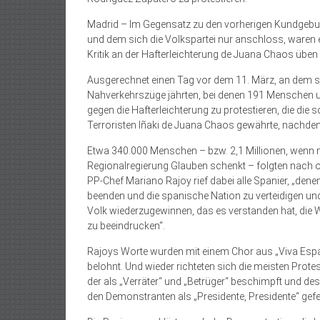
Madrid – Im Gegensatz zu den vorherigen Kundgebun
und dem sich die Volkspartei nur anschloss, waren 
Kritik an der Hafterleichterung de Juana Chaos üben 
Ausgerechnet einen Tag vor dem 11. März, an dem si
Nahverkehrszüge jährten, bei denen 191 Menschen u
gegen die Hafterleichterung zu protestieren, die di
Terroristen Iñaki de Juana Chaos gewährte, nachde
Etwa 340.000 Menschen – bzw. 2,1 Millionen, wenn 
Regionalregierung Glauben schenkt – folgten nach o
PP-Chef Mariano Rajoy rief dabei alle Spanier, „denen
beenden und die spanische Nation zu verteidigen u
Volk wiederzugewinnen, das es verstanden hat, die
zu beeindrucken“.
Rajoys Worte wurden mit einem Chor aus „Viva Esp
belohnt. Und wieder richteten sich die meisten Prot
der als „Verräter“ und „Betrüger“ beschimpft und de
den Demonstranten als „Presidente, Presidente“ gefei