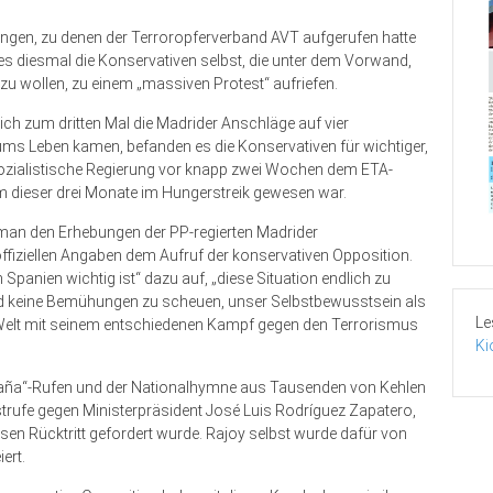
gen, zu denen der Terroropferverband AVT aufgerufen hatte
es diesmal die Konservativen selbst, die unter dem Vorwand,
zu wollen, zu einem „massiven Protest“ aufriefen.
ch zum dritten Mal die Madrider Anschläge auf vier
ms Leben kamen, befanden es die Konservativen für wichtiger,
e sozialistische Regierung vor knapp zwei Wochen dem ETA-
m dieser drei Monate im Hungerstreik gewesen war.
man den Erhebungen der PP-regierten Madrider
ffiziellen Angaben dem Aufruf der konservativen Opposition.
 Spanien wichtig ist“ dazu auf, „diese Situation endlich zu
nd keine Bemühungen zu scheuen, unser Selbstbewusstsein als
Le
 Welt mit seinem entschiedenen Kampf gegen den Terrorismus
Ki
aña“-Rufen und der Nationalhymne aus Tausenden von Kehlen
estrufe gegen Ministerpräsident José Luis Rodríguez Zapatero,
ssen Rücktritt gefordert wurde. Rajoy selbst wurde dafür von
ert.