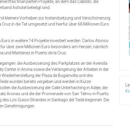
riffas finanzierten Projekte, an dem das Cabildo, die
band Ashotel beteiligt sind.
d kleinere Vorhaben zur Instandsetzung und Verschönerung
a Cruz in die Tat umgesetzt und hierfür über 68 Millionen Euro
 Euro in weitere 14 Projekte investiert werden. Carlos Alonso
 für über zwei Millionen Euro besonders am Herzen, nämlich
a und Martiánez in Puerto de la Cruz.
egangen: die Ausbesserung des Parkplatzes an der Avenida
y Center in Arona sowie die Verlängerung der Arbeiten in der
die Wiederherstellung der Plaza de Bugainvilla und des
Teide wurden bereits vergeben und werden in Kürze
Le
en die Ausbesserung der Calle Unterhaching in Adeje, die
Ki
atz Aronas und die der Promenade von San Telmo in Puerto
g des Los Guíos-Strandes in Santiago del Teide beginnen. Die
den Genehmigungen.