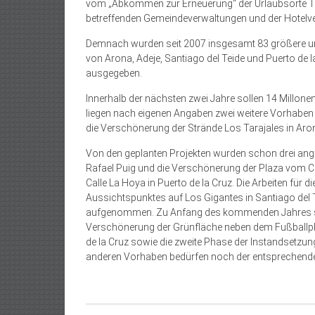
vom „Abkommen zur Erneuerung“ der Urlaubsorte Tene
betreffenden Gemeindeverwaltungen und der Hotelver
Demnach wurden seit 2007 insgesamt 83 größere un
von Arona, Adeje, Santiago del Teide und Puerto de l
ausgegeben.
Innerhalb der nächsten zwei Jahre sollen 14 Millonen
liegen nach eigenen Angaben zwei weitere Vorhaben
die Verschönerung der Strände Los Tarajales in Aron
Von den geplanten Projekten wurden schon drei ang
Rafael Puig und die Verschönerung der Plaza vom Cit
Calle La Hoya in Puerto de la Cruz. Die Arbeiten für 
Aussichtspunktes auf Los Gigantes in Santiago del 
aufgenommen. Zu Anfang des kommenden Jahres soll
Verschönerung der Grünfläche neben dem Fußballpl
de la Cruz sowie die zweite Phase der Instandsetzun
anderen Vorhaben bedürfen noch der entsprechen