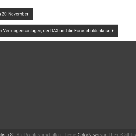
 20. November
en Vermögensanlagen, der DAX und die Euroschuldenkrise
lisio SL
. Alle Rechte vorbehalten. Theme:
ColorNews
von ThemeGrill. Pr