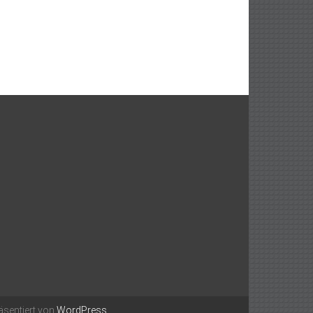
äsentiert von
WordPress
.