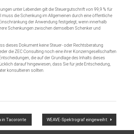
gen unter Lebenden gilt die Steuergutschrift von 99,9 % für
Fall muss die Schenkung im Allgemeinen durch eine öffentliche
Einschränkung der Anwendung festgelegt, wenn innerhalb
ehrere Schenkungen zwischen demselben Schenker und
ss dieses Dokument keine Steuer- oder Rechtsberatung
 Weder die ZEC Consulting noch eine ihrer Konzerngesellschaften
tscheidungen, die auf der Grundlage des Inhalts dieses
klich darauf hingewiesen, dass Sie für jede Entscheidung,
ter konsultieren sollten.
a in Tacoronte
WEAVE-Spektrograf eingeweiht: