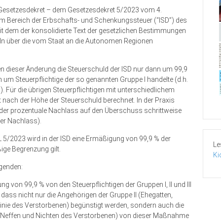
m Gesetzesdekret – dem Gesetzesdekret 5/2023 vom 4.
im Bereich der Erbschafts- und Schenkungssteuer (“ISD”) des
t dem der konsolidierte Text der gesetzlichen Bestimmungen
n über die vom Staat an die Autonomen Regionen
ten dieser Änderung die Steuerschuld der ISD nur dann um 99,9
 um Steuerpflichtige der so genannten Gruppe I handelte (d.h.
 Für die übrigen Steuerpflichtigen mit unterschiedlichem
ach der Höhe der Steuerschuld berechnet. In der Praxis
 der prozentuale Nachlass auf den Überschuss schrittweise
der Nachlass).
L 5/2023 wird in der ISD eine Ermäßigung von 99,9 % der
Le
ige Begrenzung gilt.
Ki
lgenden:
von 99,9 % von den Steuerpflichtigen der Gruppen I, II und III
ass nicht nur die Angehörigen der Gruppe II (Ehegatten,
nie des Verstorbenen) begünstigt werden, sondern auch die
ter, Neffen und Nichten des Verstorbenen) von dieser Maßnahme