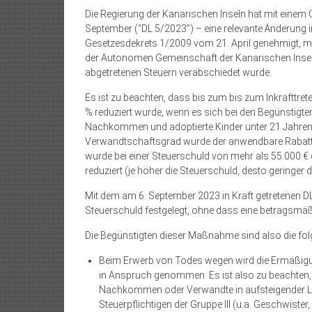
Die Regierung der Kanarischen Inseln hat mit eine
September (“DL 5/2023”) – eine relevante Änderung 
Gesetzesdekrets 1/2009 vom 21. April genehmigt, mi
der Autonomen Gemeinschaft der Kanarischen Insel
abgetretenen Steuern verabschiedet wurde.
Es ist zu beachten, dass bis zum bis zum Inkrafttre
% reduziert wurde, wenn es sich bei den Begünstigten
Nachkommen und adoptierte Kinder unter 21 Jahren).
Verwandtschaftsgrad wurde der anwendbare Rabatt n
wurde bei einer Steuerschuld von mehr als 55.000 €
reduziert (je höher die Steuerschuld, desto geringer 
Mit dem am 6. September 2023 in Kraft getretenen D
Steuerschuld festgelegt, ohne dass eine betragsmäß
Die Begünstigten dieser Maßnahme sind also die fo
Beim Erwerb von Todes wegen wird die Ermäßigung 
in Anspruch genommen. Es ist also zu beachten, d
Nachkommen oder Verwandte in aufsteigender Li
Steuerpflichtigen der Gruppe III (u.a. Geschwis