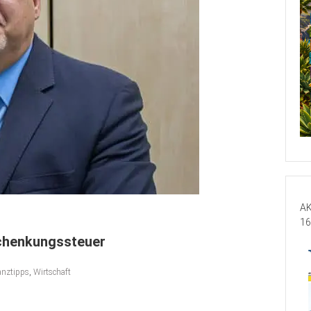
AK
16
chenkungssteuer
anztipps
,
Wirtschaft