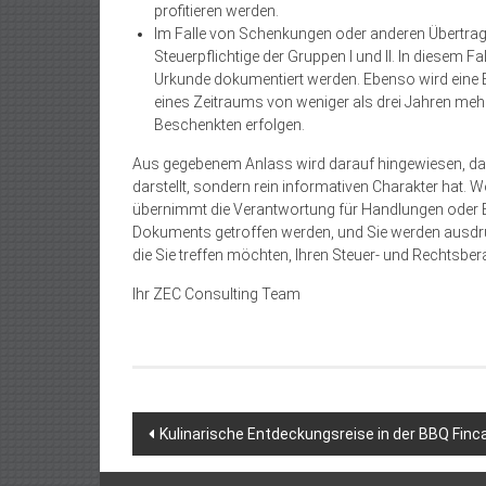
profitieren werden.
Im Falle von Schenkungen oder anderen Übertragun
Steuerpflichtige der Gruppen I und II. In diesem 
Urkunde dokumentiert werden. Ebenso wird eine 
eines Zeitraums von weniger als drei Jahren m
Beschenkten erfolgen.
Aus gegebenem Anlass wird darauf hingewiesen, da
darstellt, sondern rein informativen Charakter hat.
übernimmt die Verantwortung für Handlungen oder En
Dokuments getroffen werden, und Sie werden ausdrüc
die Sie treffen möchten, Ihren Steuer- und Rechtsbera
Ihr ZEC Consulting Team
Beitragsnavigation
Kulinarische Entdeckungsreise in der BBQ Finc