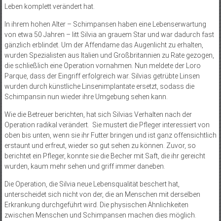
Leben komplett verändert hat.
In ihrem hohen Alter – Schimpansen haben eine Lebenserwartung
von etwa 50 Jahren – litt Silvia an grauem Star und war dadurch fast
gänzlich erblindet. Um der Affendame das Augenlicht zu erhalten,
wurden Spezialisten aus Italien und Großbritannien zu Rate gezogen,
die schließlich eine Operation vornahmen. Nun meldete der Loro
Parque, dass der Eingriff erfolgreich war. Silvias getrübte Linsen
wurden durch künstliche Linsenimplantate ersetzt, sodass die
Schimpansin nun wieder ihre Umgebung sehen kann.
Wie die Betreuer berichten, hat sich Silvias Verhalten nach der
Operation radikal verändert. Sie mustert die Pfleger interessiert von
oben bis unten, wenn sie ihr Futter bringen und ist ganz offensichtlich
erstaunt und erfreut, wieder so gut sehen zu können. Zuvor, so
berichtet ein Pfleger, konnte sie die Becher mit Saft, die ihr gereicht
wurden, kaum mehr sehen und griff immer daneben.
Die Operation, die Silvia neue Lebensqualität beschert hat,
unterscheidet sich nicht von der, die an Menschen mit derselben
Erkrankung durchgeführt wird. Die physischen Ähnlichkeiten
zwischen Menschen und Schimpansen machen dies möglich.