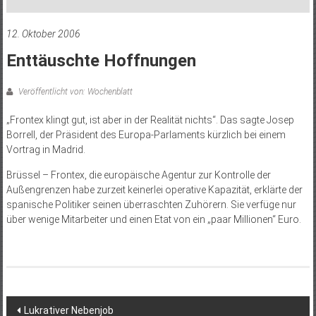
12. Oktober 2006
Enttäuschte Hoffnungen
Veröffentlicht von: Wochenblatt
„Frontex klingt gut, ist aber in der Realität nichts“. Das sagte Josep
Borrell, der Präsident des Europa-Parlaments kürzlich bei einem
Vortrag in Madrid.
Brüssel – Frontex, die europäische Agentur zur Kontrolle der
Außengrenzen habe zurzeit keinerlei operative Kapazität, erklärte der
spanische Politiker seinen überraschten Zuhörern. Sie verfüge nur
über wenige Mitarbeiter und einen Etat von ein „paar Millionen“ Euro.
Beitragsnavigation
Lukrativer Nebenjob