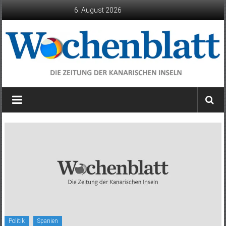
Zum
6. August 2026
Inhalt
springen
Wochenblatt
die
Zeitung
der
Kanarischen
Inseln
Politik
Spanien