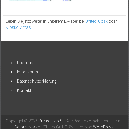
Lesen Sie jetzt weiter in unserem E-Paper bei
United Kiosk
oder
Kiosko y más
.
Über uns
Impressum
Datenschutzerklärung
Kontakt
Copyright © 2026
Prensalisio SL
. Alle Rechte vorbehalten. Theme:
ColorNews
von ThemeGrill. Präsentiert von
WordPress
.