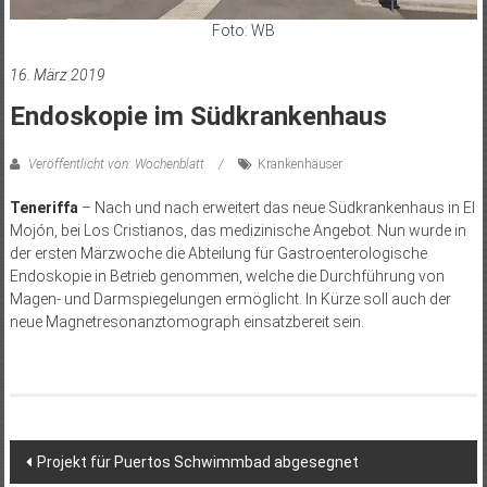
Foto: WB
16. März 2019
Endoskopie im Südkrankenhaus
Veröffentlicht von: Wochenblatt
Krankenhäuser
Teneriffa
– Nach und nach erweitert das neue Südkrankenhaus in El
Mojón, bei Los Cristianos, das medizinische Angebot. Nun wurde in
der ersten Märzwoche die Abteilung für Gastroenterologische
Endoskopie in Betrieb genommen, welche die Durchführung von
Magen- und Darmspiegelungen ermöglicht. In Kürze soll auch der
neue Magnetresonanztomograph einsatzbereit sein.
Beitragsnavigation
Projekt für Puertos Schwimmbad abgesegnet