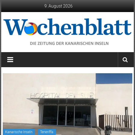
Zum
9. August 2026
Inhalt
springen
Wochenblatt
die
Zeitung
der
Kanarischen
Inseln
Kanarische Inseln
Teneriffa