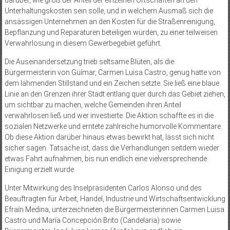
Unterhaltungskosten sein solle, und in welchem Ausmaß sich die
ansässigen Unternehmen an den Kosten für die Straßenreinigung,
Bepflanzung und Reparaturen beteiligen würden, zu einer teilweisen
Verwahrlosung in diesem Gewerbegebiet geführt.
Die Auseinandersetzung trieb seltsame Blüten, als die
Bürgermeisterin von Güímar, Carmen Luisa Castro, genug hatte von
dem lähmenden Stillstand und ein Zeichen setzte. Sie ließ eine blaue
Linie an den Grenzen ihrer Stadt entlang quer durch das Gebiet ziehen,
um sichtbar zu machen, welche Gemeinden ihren Anteil
verwahrlosen ließ und wer investierte. Die Aktion schaffte es in die
sozialen Netzwerke und erntete zahlreiche humorvolle Kommentare.
Ob diese Aktion darüber hinaus etwas bewirkt hat, lässt sich nicht
sicher sagen. Tatsache ist, dass die Verhandlungen seitdem wieder
etwas Fahrt aufnahmen, bis nun endlich eine vielversprechende
Einigung erzielt wurde.
Unter Mitwirkung des Inselpräsidenten Carlos Alonso und des
Beauftragten für Arbeit, Handel, Industrie und Wirtschaftsentwicklung
Efraín Medina, unterzeichneten die Bürgermeisterinnen Carmen Luisa
Castro und María Concepción Brito (Candelaria) sowie