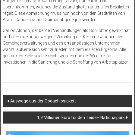
Bürgermeister José Juan Lemes (Arafo) nun endlich ein
Übereinkommen, welches die Zuständigkeiten unter allen Beteiligten
regelt. Diese Abmachung muss nun noch von den Stadträten von
Arafo, Candelaria und Güímar abgesegnet werden.
Carlos Alonso, der bei den Verhandlungen als Schlichter gewirkt hat,
und über eine ausgewogene Verteilung der Kosten zwischen den
Gemeindeverwaltungen und den ortsansässigen Unternehmen
wacht, äußerte sich sehr zufrieden mit dem erzielten Ergebnis. Alle
gesteckten Ziele seien erreicht worden und der Weg frei für
Investitionen in die Sanierung und die Schaffung von Arbeitsplätzen.
Beitragsnavigation
Auswege aus der Obdachlosigkeit
1,9 Millionen Euro für den Teide– Nationalpark