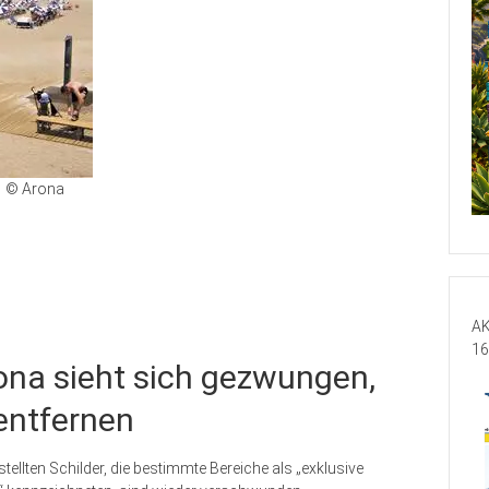
© Arona
AK
16
ona sieht sich gezwungen,
 entfernen
ellten Schilder, die bestimmte Bereiche als „exklusive