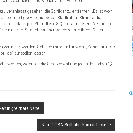
“ kennzeichneten, sind wieder verschwunden.
dazu veranlasst gesehen, die Schilder zu entfernen. „Es ist wohl
s“, rechtfertigte Antonio Sosa, Stadtrat für Strände, die
estgelegt, dass pro Strandliege 8 Quadratmeter zur Verfügung
, vermutet er. Strandbesucher sahen sich in ihrem Recht
gen vermietet werden, Schilder mit dem Hinweis: „Zona para uso
rillas“ aufstellen lassen.
tet werden, wodurch die Stadtverwaltung jedes Jahr etwa 1,3
Le
Ki
ken in greifbare Nähe
Neu: TITSA-Seilbahn-Kombi-Ticket