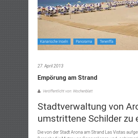
Kanarische Inseln
Panorama
Teneriffa
27. April 2013
Empörung am Strand
Veröffentlicht von: Wochenblatt
Stadtverwaltung von Ar
umstrittene Schilder zu
Die von der Stadt Arona am Strand Las Vistas aufgest