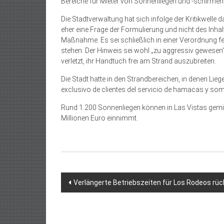
Bereiche für Mieter von Sonnenliegen und -schirmen
Die Stadtverwaltung hat sich infolge der Kritikwelle 
eher eine Frage der Formulierung und nicht des Inhalt
Maßnahme. Es sei schließlich in einer Verordnung f
stehen. Der Hinweis sei wohl „zu aggressiv gewesen“
verletzt, ihr Handtuch frei am Strand auszubreiten.
Die Stadt hatte in den Strandbereichen, in denen Lie
exclusivo de clientes del servicio de hamacas y somb
Rund 1.200 Sonnenliegen können in Las Vistas gemie
Millionen Euro einnimmt.
Beitragsnavigation
Verlängerte Betriebszeiten für Los Rodeos rüc