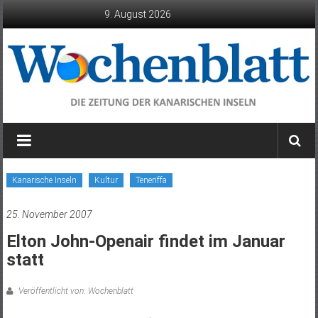
Zum
9. August 2026
Inhalt
springen
Wochenblatt
die
Zeitung
der
Kanarische Inseln
Kultur
Teneriffa
Kanarischen
Inseln
25. November 2007
Elton John-Openair findet im Januar
statt
Veröffentlicht von: Wochenblatt