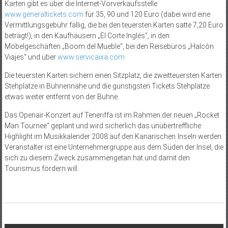
Karten gibt es über die Internet-Vorverkaufsstelle
www.generaltickets.com
für 35, 90 und 120 Euro (dabei wird eine
Vermittlungsgebühr fällig, die bei den teuersten Karten satte 7,20 Euro
beträgt!), in den Kaufhäusern „El Corte Inglés“, in den
Möbelgeschäften „Boom del Mueble“, bei den Reisebüros „Halcón
Viajes“ und über
www.servicaixa.com
Die teuersten Karten sichern einen Sitzplatz, die zweitteuers­ten Karten
Stehplätze in Bühnennähe und die günstigsten Tickets Stehplätze
etwas weiter entfernt von der Bühne.
Das Openair-Kon­zert auf Teneriffa ist im Rahmen der neuen „Rocket
Man Tournee“ geplant und wird sicherlich das unübertreffliche
Highlight im Musikkalender 2008 auf den Kanarischen Inseln werden.
Veranstalter ist eine Unternehmergruppe aus dem Süden der Insel, die
sich zu diesem Zweck zusammengetan hat und damit den
Tourismus fördern will.