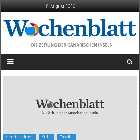
Zum
8. August 2026
Inhalt
springen
Wochenblatt
die
Zeitung
der
Kanarischen
Inseln
Kanarische Inseln
Kultur
Teneriffa