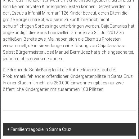
Kinder aus finanziell schwachen Verhältnissen gedacht, deren Eltern
sich keinen privaten Kindergarten leisten können. Derzeit werden in
der „Escuela Infantil Miramar“ 126 Kinder betreut, deren Eltern die
große Sorge umtreibt, wo sie in Zukunft ihre noch nicht
schulpflichtigen Sprösslinge unterbringen werden. CajaCanarias hat
angekündigt, diese aus finanziellen Gründen ab 31. Juli 2012 zu
schließen. Bereits zwei Mal haben sich die Eltern zu Protesten
versammelt, denn sie verlangen eine Lösung von CajaCanarias.
Selbst Bürgermeister José Manuel Bermúdez hat sich eingeschaltet,
jedoch nichts erwirken können.
Die drohende Schließung lenkt die Aufmerksamkeit auf die
Problematik fehlender öffentlicher Kindergartenplätze in Santa Cruz.
In einer Stadt mit mehr als 250.000 Einwohnern gibt es nur zwei
öffentliche Kindergärten mit zusammen 100 Plätzen.
Beitragsnavigation
Familientragödie in Santa Cruz