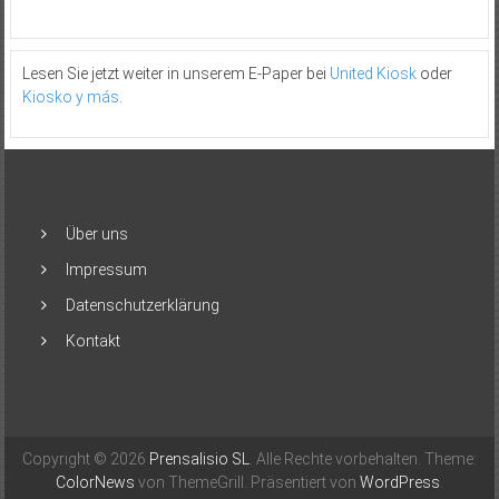
Lesen Sie jetzt weiter in unserem E-Paper bei
United Kiosk
oder
Kiosko y más
.
Über uns
Impressum
Datenschutzerklärung
Kontakt
Copyright © 2026
Prensalisio SL
. Alle Rechte vorbehalten. Theme:
ColorNews
von ThemeGrill. Präsentiert von
WordPress
.