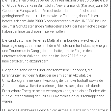
Die Insel El Hierro wurde bei der 6th International Unesco Conference
on Global Geoparks in Saint John, New Brunswick (Kanada) zum 60.
Geopark in Europa erklärt. Verschiedene landschaftliche und
geologische Besonderheiten sowie die Tatsache, dass El Hierro
bereits seit dem Jahr 2000 Biosphärenreservat der UNESCO ist, und
die unter Schutz stehenden Naturgebiete 60% der Inselfläche belegen,
haben der Insel zu diesem Titel verholfen.
Die Kandidatur war Teil eines Maßnahmenbündels, welches die
Inselregierung zusammen mit dem Ministerium für Industrie, Energie
und Tourismus in Gang gebracht hatte, um die Folgen des
unterseeischen Vulkanausbruchs im Jahr 2011 für die
Inselbevölkerung abzumildern.
Die geologische Vielfalt und landschaftliche Schönheit, die
Erfahrungen auf dem Gebiet der seismischen Aktivität, die
Umweltprogramme, die Entwicklung der Landwirtschaft sowie der
Anspruch, das weltweit erste Inselgebiet zu sein, das sich durch
Erneuerbare Energien selbst versorgen kann, sind einige Punkte, die
für die Entscheidung der UNESCO-Kommission ausschlaggebend
waren.
El Hierros Cabildo-Präsident Alpidio Armas äußerte sich hocherfreut