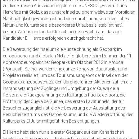
zu dieser neuen Auszeichnung durch die UNESCO. „Es erfüllt uns
Herreños mit Stolz, dass unsere Insel zu einem weltweiten Vorbild an
Nachhaltigkeit geworden ist und sich durch ihr außerordentliches
Natur- und Kulturerbe als besonderes Urlaubsziel etabliert hat“,
erklärte Armas und bedankte sich bei dem Fachteam, das die
Kandidatur El Hierros erfolgreich durchgebracht hat.
Die Bewerbung der Insel um die Auszeichnung als Geopark im
europäischen und globalen Netz erfolgte bereits im Rahmen der 11.
Konferenz europäischer Geoparks im Oktober 2012 in Arouca
(Portugal). Seither wurden eine ganze Reihe von Bauarbeiten und
Projekten realisiert, um das Tourismusangebot der Insel dem der
Geoparks anzupassen. Zu den durchgeführten Aktionen zählen die
Instandsetzung der Zugänge und Umgebung der Cueva de la
Pólvora, die Rückgewinnung des Kulturguts Fuente de Isora, die
Eröffnung der Cueva de Guinea, des ersten Lavatunnels, der für
Besucher zugänglich ist, die Verbesserung der Ausstattung des
Besucherzentrums des Garoé-Baums und die Wiedereröffnung des
Kulturparks El Julan mit geführten Besichtigungen.
El Hierro hebt sich nun als erster Geopark auf den Kanarischen
Inseln als differenziertes Urlaubsziel ab und sichert sich gleichzeitig