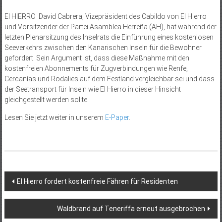
El HIERRO David Cabrera, Vizepräsident des Cabildo von El Hierro
und Vorsitzender der Partei Asamblea Herreña (AH), hat während der
letzten Plenarsitzung des Inselrats die Einführung eines kostenlosen
Seeverkehrs zwischen den Kanarischen Inseln für die Bewohner
gefordert. Sein Argument ist, dass diese Maßnahme mit den
kostenfreien Abonnements für Zugverbindungen wie Renfe,
Cercanías und Rodalies auf dem Festland vergleichbar sei und dass
der Seetransport für Inseln wie El Hierro in dieser Hinsicht
gleichgestellt werden sollte.
Lesen Sie jetzt weiter in unserem
E-Paper
.
Beitragsnavigation
El Hierro fordert kostenfreie Fähren für Residenten
Waldbrand auf Teneriffa erneut ausgebrochen