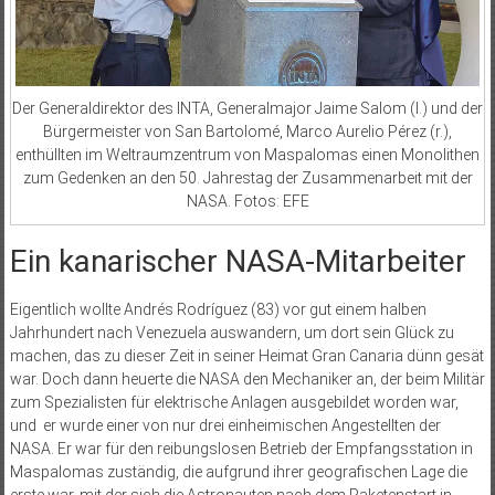
Der Generaldirektor des INTA, Generalmajor Jaime Salom (l.) und der
Bürgermeister von San Bartolomé, Marco Aurelio Pérez (r.),
enthüllten im Weltraumzentrum von Mas­palomas einen Monolithen
zum Gedenken an den 50. Jahrestag der Zusammenarbeit mit der
NASA. Fotos: EFE
Ein kanarischer NASA-Mitarbeiter
Eigentlich wollte Andrés Rodríguez (83) vor gut einem halben
Jahrhundert nach Venezuela auswandern, um dort sein Glück zu
machen, das zu dieser Zeit in seiner Heimat Gran Canaria dünn gesät
war. Doch dann heuerte die NASA den Mechaniker an, der beim Militär
zum Spezialisten für elektrische Anlagen ausgebildet worden war,
und
er wurde einer von nur drei einheimischen Angestellten der
NASA. Er war für den reibungslosen Betrieb der Empfangsstation in
Maspalomas zuständig, die aufgrund ihrer geografischen Lage die
erste war, mit der sich die Astronauten nach dem Raketenstart in