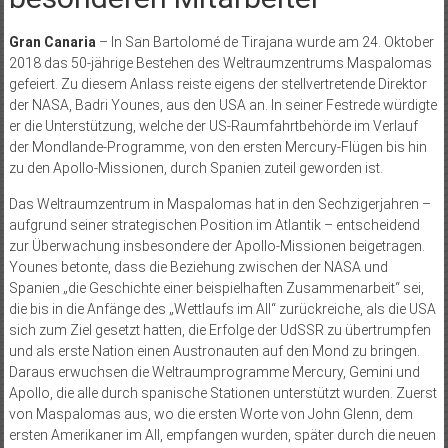
Gran Canaria
– In San Bartolomé de Tirajana wurde am 24. Oktober
2018 das 50-jährige Bestehen des Weltraumzentrums Mas­palomas
gefeiert. Zu diesem Anlass reiste eigens der stellvertretende Direktor
der NASA, Badri Younes, aus den USA an. In seiner Festrede würdigte
er die Unterstützung, welche der US-Raumfahrtbehörde im Verlauf
der Mondlande-Program­me, von den ersten Mercury-Flügen bis hin
zu den Apollo-Missionen, durch Spanien zuteil geworden ist.
Das Weltraumzentrum in Mas­palomas hat in den Sechzigerjahren –
aufgrund seiner strategischen Position im Atlantik – entscheidend
zur Überwachung insbesondere der Apollo-Missionen beigetragen.
Younes betonte, dass die Beziehung zwischen der NASA und
Spanien „die Geschichte einer beispielhaften Zusammenarbeit“ sei,
die bis in die Anfänge des „Wettlaufs im All“ zurückreiche, als die USA
sich zum Ziel gesetzt hatten, die Erfolge der UdSSR zu übertrumpfen
und als erste Nation einen Austronauten auf den Mond zu bringen.
Daraus erwuchsen die Weltraumprogram­me Mercury, Gemini und
Apollo, die alle durch spanische Stationen unterstützt wurden. Zuerst
von Maspalomas aus, wo die ersten Worte von John Glenn, dem
ersten Amerikaner im All, empfangen wurden, später durch die neuen