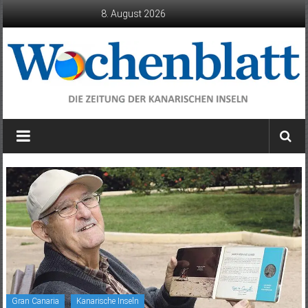
Zum
8. August 2026
Inhalt
springen
Wochenblatt
die
Zeitung
der
Kanarischen
Inseln
Gran Canaria
Kanarische Inseln