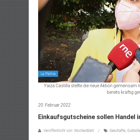
La Palma
Yaiza Castilla stellte die neue Aktion gemeinsam
bereits kräftig 
20. Februar 2022
Einkaufsgutscheine sollen Handel i
Veröffentlicht von: Wochenblatt
Geschäfte
,
Gutsch