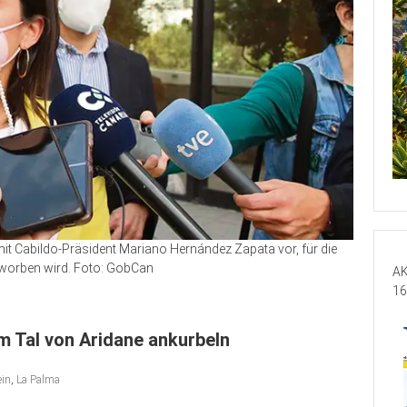
 mit Cabildo-Präsident Mariano Hernández Zapata vor, für die
geworben wird. Foto: GobCan
AK
16
m Tal von Aridane ankurbeln
ein
,
La Palma