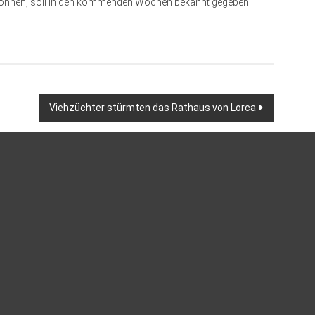
können, soll in den kommenden Wochen bekannt gegeben
Viehzüchter stürmten das Rathaus von Lorca