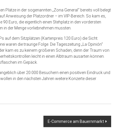
n Plätze in der sogenannten „Zona General“ bereits voll belegt
– auf Anweisung der Platzordner – im VIP-Bereich. So kam es,
e 90 Euro, die eigentlich einen Stehplatz in den vordersten
nten in der Menge vorliebnehmen mussten.
Ps auf dem Sitzplätzen (Kartenpreis 120 Euro) die Sicht.
rei waren die traurige Folge. Die Tageszeitung „La Opinión“
Wunder kam es zu keinem größeren Schaden, denn der Traum von
herheitskontrollen leicht in einen Albtraum ausarten können.
asflaschen im Gepäck.
 angeblich über 20.000 Besuchern einen positiven Eindruck und
e wollen in den nächsten Jahren weitere Konzerte dieser
E-Commerce am Bauernmarkt