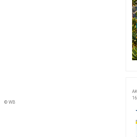
AK
16
© WB