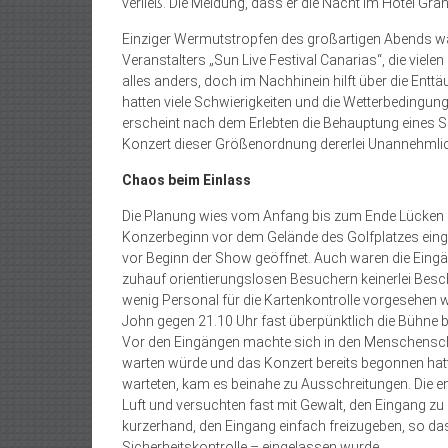
verließ. Die Meldung, dass er die Nacht im Hotel Gra
Einziger Wermutstropfen des großartigen Abends w
Veranstalters „Sun Live Festival Canarias“, die vie
alles anders, doch im Nachhinein hilft über die Ent
hatten viele Schwierigkeiten und die Wetterbedingun
erscheint nach dem Erlebten die Behauptung eines Sp
Konzert dieser Größenordnung dererlei Unannehmlich
Chaos beim Einlass
Die Planung wies vom Anfang bis zum Ende Lücken
Konzerbeginn vor dem Gelände des Golfplatzes eing
vor Beginn der Show geöffnet. Auch waren die Eing
zuhauf orientierungslosen Besuchern keinerlei Beschi
wenig Personal für die Kartenkontrolle vorgesehen w
John gegen 21.10 Uhr fast überpünktlich die Bühne be
Vor den Eingängen machte sich in den Menschenschla
warten würde und das Konzert bereits begonnen hat
warteten, kam es beinahe zu Ausschreitungen. Die e
Luft und versuchten fast mit Gewalt, den Eingang zu
kurzerhand, den Eingang einfach freizugeben, so das
Sicherheitskontrolle – eingelassen wurde.