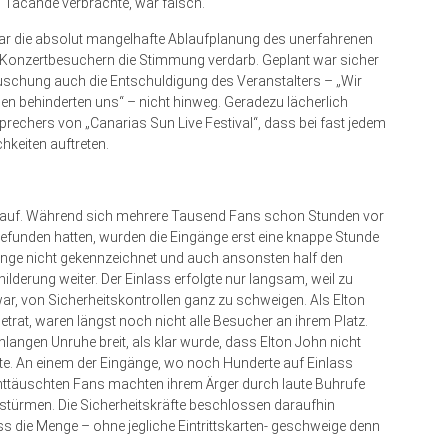
n Tacande verbrachte, war falsch.
ar die absolut mangelhafte Ablaufplanung des unerfahrenen
len Konzertbesuchern die Stimmung verdarb. Geplant war sicher
täuschung auch die Entschuldigung des Veranstalters – „Wir
gen behinderten uns“ – nicht hinweg. Geradezu lächerlich
rechers von „Canarias Sun Live Festival“, dass bei fast jedem
keiten auftreten.
 auf. Während sich mehrere Tausend Fans schon Stunden vor
efunden hatten, wurden die Eingänge erst eine knappe Stunde
änge nicht gekennzeichnet und auch ansonsten half den
lderung weiter. Der Einlass erfolgte nur langsam, weil zu
ar, von Sicherheitskontrollen ganz zu schweigen. Als Elton
trat, waren längst noch nicht alle Besucher an ihrem Platz.
ngen Unruhe breit, als klar wurde, dass Elton John nicht
te. An einem der Eingänge, wo noch Hunderte auf Einlass
nttäuschten Fans machten ihrem Ärger durch laute Buhrufe
 stürmen. Die Sicherheitskräfte beschlossen daraufhin
s die Menge – ohne jegliche Eintrittskarten- geschweige denn