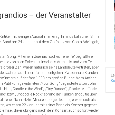
grandios – der Veranstalter
e Kritiker mit wenigen Ausnahmen einig. Im musikalischen Sinne
ner Band am 24. Januar auf dem Golfplatz von Costa Adeje gab,
ersten Song. Mit einem „buenas noches Tenerife“ begrüßte er
r, die von allen Ecken der Insel, des Archipels und zum Teil
 großer Zahl waren natürlich seine Landsleute vertreten, aber
 des Jahres auf Teneriffa nicht entgehen. Zweieinhalb Stunden
Le
Ohrwürmern auf der fast 1.300 qm großen Bühne. Vom Anfang
Ki
dem Publikum gewidmeten „Your Song“ begeisterte Elton John
e Hits „Candle in the Wind“, „Tiny Dancer“, „Rocket Man“ oder
anding“ bzw. „Crocodile Rock“ sprang der Funken endgültig über.
uf Teneriffa in letzter Minute absagen könnte, erwies sich als
en, wo er am 22. Januar mit seiner Band ein Konzert gegeben
uf die Insel, die er übrigens nach dem Konzert auch sofort wieder