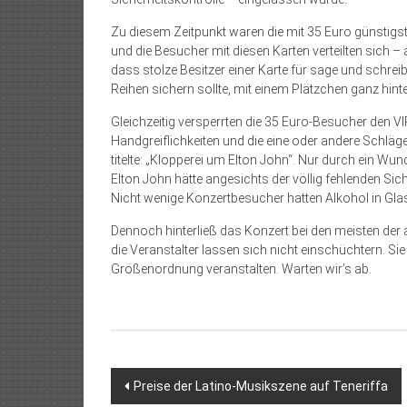
Zu diesem Zeitpunkt waren die mit 35 Euro günstigste
und die Besucher mit diesen Karten verteilten sich 
dass stolze Besitzer einer Karte für sage und schreib
Reihen sichern sollte, mit einem Plätzchen ganz hi
Gleichzeitig versperrten die 35 Euro-Besucher den VI
Handgreiflichkeiten und die eine oder andere Schläge
titelte: „Klopperei um Elton John“. Nur durch ein 
Elton John hätte angesichts der völlig fehlenden Sic
Nicht wenige Konzertbesucher hatten Alkohol in Gl
Dennoch hinterließ das Konzert bei den meisten der
die Veranstalter lassen sich nicht einschüchtern. Si
Größenordnung veranstalten. Warten wir’s ab.
Beitragsnavigation
Preise der Latino-Musikszene auf Teneriffa