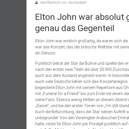
Veröffentlicht von: Wochenblatt
Elton John war absolut 
genau das Gegenteil
Elton John war wirklich großartig, da waren sich di
war das Konzert, das der britische Weltstar mit sei
ein Genuss.
Pünktlich betrat der Star die Bühne und spielte den 
nach den ersten zwei Titeln die über 20.000 Zuschaue
auch aus dem Ausland angereist waren. In besonders
auch viele Deutsche lie­ßen sich das Konzertereignis
begeisterte Elton John mit seinem Repertoire aus 
mit „Funeral for a Friend“ bis zum Ende mit einem 
seine Fans. Ebenso wenig fehlten an diesem Abend di
„Daniel“, und bei den ersten Tönen von „I’m still st
Auch die Befürchtung, dass der Star seinen Auftritt a
unbegründet. Von den Vereinigten Arabischen Emirat
hatte, reis­te Sir Elton John per Privatjet pünktlich a