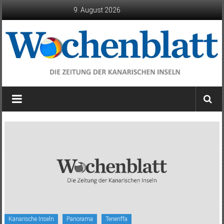
Zum
9. August 2026
Inhalt
springen
Wochenblatt
die
Zeitung
der
Kanarischen
Inseln
Kanarische Inseln
Panorama
Teneriffa