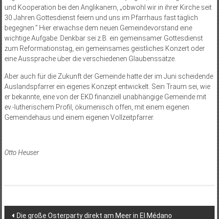
und Kooperation bei den Anglikanern, „obwohl wir in ihrer Kirche seit
30 Jahren Gottesdienst feiern und uns im Pfarrhaus fast täglich
begegnen.“ Hier erwachse dem neuen Gemeindevorstand eine
wichtige Aufgabe. Denkbar sei z.B. ein gemeinsamer Gottesdienst
zum Reformationstag, ein gemeinsames geistliches Konzert oder
eine Aussprache über die verschiedenen Glaubenssätze.
Aber auch für die Zukunft der Gemeinde hatte der im Juni scheidende
Auslandspfarrer ein eigenes Konzept entwickelt. Sein Traum sei, wie
er bekannte, eine von der EKD finanziell unabhängige Gemeinde mit
ev.-lutherischem Profil, ökumenisch offen, mit einem eigenen
Gemeindehaus und einem eigenen Vollzeitpfarrer.
Otto Heuser
Beitragsnavigation
Die große Osterparty direkt am Meer in El Médano