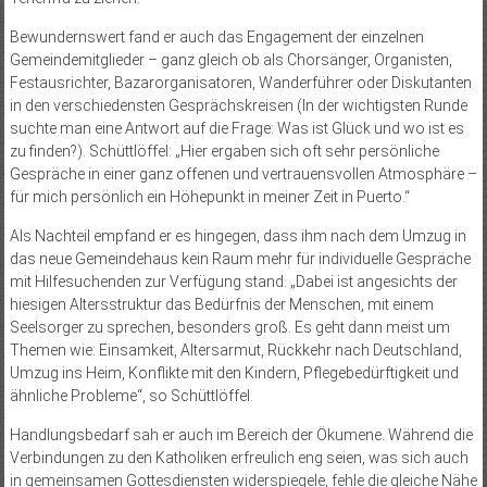
Bewundernswert fand er auch das Engagement der einzelnen
Gemeindemitglieder – ganz gleich ob als Chorsänger, Organisten,
Festausrichter, Bazarorganisatoren, Wanderführer oder Diskutanten
in den verschiedensten Gesprächskreisen (In der wichtigsten Runde
suchte man eine Antwort auf die Frage: Was ist Glück und wo ist es
zu finden?). Schüttlöffel: „Hier ergaben sich oft sehr persönliche
Gespräche in einer ganz offenen und vertrauensvollen Atmosphäre –
für mich persönlich ein Höhepunkt in meiner Zeit in Puerto.“
Als Nachteil empfand er es hingegen, dass ihm nach dem Umzug in
das neue Gemeindehaus kein Raum mehr für individuelle Gespräche
mit Hilfesuchenden zur Verfügung stand. „Dabei ist angesichts der
hiesigen Altersstruktur das Bedürfnis der Menschen, mit einem
Seelsorger zu sprechen, besonders groß. Es geht dann meist um
Themen wie: Einsamkeit, Altersarmut, Rückkehr nach Deutschland,
Umzug ins Heim, Konflikte mit den Kindern, Pflegebedürftigkeit und
ähnliche Probleme“, so Schüttlöffel.
Handlungsbedarf sah er auch im Bereich der Ökumene. Während die
Verbindungen zu den Katholiken erfreulich eng seien, was sich auch
in gemeinsamen Gottesdiensten widerspiegele, fehle die gleiche Nähe