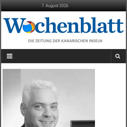
Zum
7. August 2026
Inhalt
springen
Wochenblatt
die
Zeitung
der
Kanarischen
Inseln