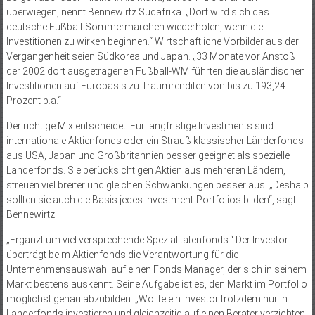
überwiegen, nennt Bennewirtz Südafrika. „Dort wird sich das
deutsche Fußball-Sommermärchen wiederholen, wenn die
Investitionen zu wirken beginnen.“ Wirtschaftliche Vorbilder aus der
Vergangenheit seien Südkorea und Japan. „33 Monate vor Anstoß
der 2002 dort ausgetragenen Fußball-WM führten die ausländischen
Investitionen auf Eurobasis zu Traumrenditen von bis zu 193,24
Prozent p.a.“
Der richtige Mix entscheidet: Für langfristige Investments sind
internationale Aktienfonds oder ein Strauß klassischer Länderfonds
aus USA, Japan und Großbritannien besser geeignet als spezielle
Länderfonds. Sie berücksichtigen Aktien aus mehreren Ländern,
streuen viel breiter und gleichen Schwankungen besser aus. „Deshalb
sollten sie auch die Basis jedes Investment-Portfolios bilden“, sagt
Bennewirtz.
„Ergänzt um viel versprechende Spezialitätenfonds.“ Der Investor
überträgt beim Aktienfonds die Verantwortung für die
Unternehmensauswahl auf einen Fonds Manager, der sich in seinem
Markt bestens auskennt. Seine Aufgabe ist es, den Markt im Portfolio
möglichst genau abzubilden. „Wollte ein Investor trotzdem nur in
Länderfonds investieren und gleichzeitig auf einen Berater verzichten,