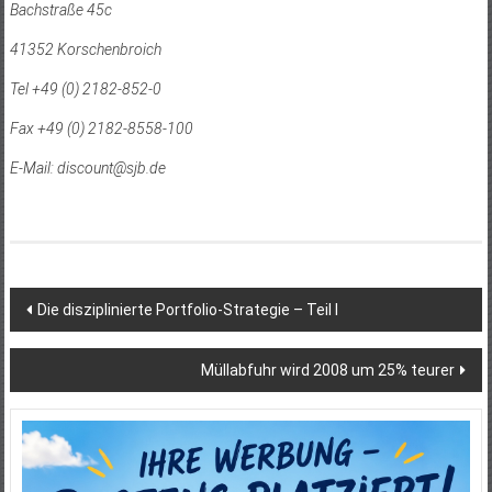
Bachstraße 45c
41352 Korschenbroich
Tel +49 (0) 2182-852-0
Fax +49 (0) 2182-8558-100
E-Mail:
discount@sjb.de
Beitragsnavigation
Die disziplinierte Portfolio-Strategie – Teil I
Müllabfuhr wird 2008 um 25% teurer