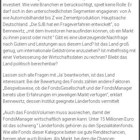
investiert. Wie viele Branchen er berücksichtigt, spielt keine Rolle. Er
darf sich in den unterschiedlichsten Segmenten engagieren: von A
wie Automobilhandel bis Z wie Zementproduktion. Hauptsache
Deutschland. „Die SJB hat ein Frageverfahren entwickelt“, so
Bennewirtz, „mit dem Investoren herausfinden können, ob ein Markt
zu ihnen passt oder nicht.“ Gibt es eine überzeugende Nachfrage
nach Gütern und Leistungen aus diesem Land? Ist das Land groß
genug, um internationale Geldströme anzuziehen? Ist mittelfristig mit
einer Verbesserung der Wirtschaftsdaten zu rechnen? Bleibt das
Land politisch berechenbar?
Lassen sich alle Fragen mit ‚Ja’ beantworten, ist das Land
interessant. Bei der Bewertung des Fonds zählen andere Faktoren.
„Beispielsweise, ob die FondsGesellschaft und der FondsManager
bereits über Erfahrungen im jeweiligen Markt verfügen“, erklärt
Bennewirtz, dessen Institut geeignete Länderfonds vermittelt.
„Auch das FondsVolumen muss ausreichen, damit der
FondsManager wirtschaftlich agieren kann. Unter 15 Millionen Euro
ist das schwierig.“ Länderfonds gehören zu den Spezialitätenfonds.
Wie alle Fonds dieser Kategorie bieten sie gute Renditechancen,
bergen aber auch Risiken. Als Markt, bei dem die Chancen