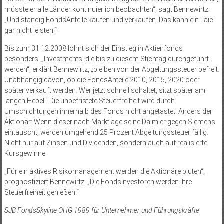
müsste er alle Länder kontinuierlich beobachten“, sagt Bennewirtz.
„Und ständig FondsAnteile kaufen und verkaufen. Das kann ein Laie
gar nicht leis­ten.“
Bis zum 31.12.2008 lohnt sich der Einstieg in Aktienfonds
besonders. „Investments, die bis zu diesem Stichtag durchgeführt
werden“, erklärt Bennewirtz, „bleiben von der Abgeltungssteuer befreit.
Unabhängig davon, ob die FondsAnteile 2010, 2015, 2020 oder
später verkauft werden. Wer jetzt schnell schaltet, sitzt später am
langen Hebel.“ Die unbefristete Steuerfreiheit wird durch
Umschichtungen innerhalb des Fonds nicht angetastet. Anders der
Aktionär: Wenn dieser nach Marktlage seine Daimler gegen Siemens
eintauscht, werden umgehend 25 Prozent Abgeltungssteuer fällig.
Nicht nur auf Zinsen und Dividenden, sondern auch auf realisierte
Kursgewinne.
„Für ein aktives Risikomanagement werden die Aktionäre bluten“,
prognostiziert Bennewirtz. „Die FondsInvestoren werden ihre
Steuerfreiheit genießen.“
SJB FondsSkyline OHG 1989 für Unternehmer und Führungskräfte