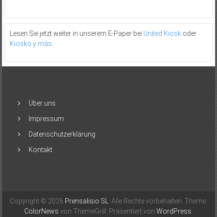
Lesen Sie jetzt weiter in unserem E-Paper bei
United Kiosk
oder
Kiosko y más
.
Über uns
Impressum
Datenschutzerklärung
Kontakt
Copyright © 2026
Prensalisio SL
. Alle Rechte vorbehalten. Theme:
ColorNews
von ThemeGrill. Präsentiert von
WordPress
.