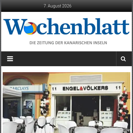
Zum
7. August 2026
Inhalt
springen
Wochenblatt
die
Zeitung
der
Kanarischen
Inseln