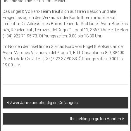
über die sich die Perfektion definiert.
Das Engel & Völkers-Team freut sich auf Ihren Besuch und alle
Fragen bezüglich des Verkaufs oder Kaufs Ihrer Immobilie auf
Teneriffa. Die Adresse des Büros Teneriffa-Süd lautet: Avda. Bruselas
s/n, Residencial „Terrazas del Duque”, Local 11, 38670 Adeje. Telefon
(+34) 922 71 95 73. Öffnungszeiten: 9.00 bis 18.30 Uhr.
Im Norden der Insel finden Sie das Büro von Engel & Völkers an der
Avda. Marqués Villanueva del Prado 1, Edif. Casablanca 8-9, 38400
Puerto de la Cruz. Tel. (+34) 922 37 80 83. Öffnungszeiten: 9.00 bis
19.00 Uhr.
Beitragsnavigation
Zwei Jahre unschuldig im Gefängnis
Ihr Liebling in guten Händen