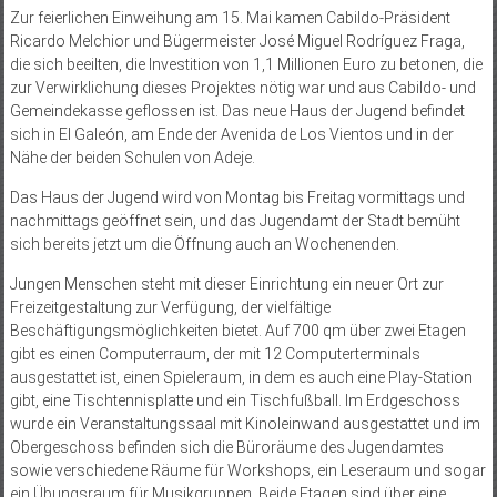
Zur feierlichen Einweihung am 15. Mai kamen Cabildo-Präsident
Ricardo Melchior und Bügermeister José Miguel Rodríguez Fraga,
die sich beeilten, die Investition von 1,1 Millionen Euro zu betonen, die
zur Verwirklichung dieses Projektes nötig war und aus Cabildo- und
Gemeindekasse geflossen ist. Das neue Haus der Jugend befindet
sich in El Galeón, am Ende der Avenida de Los Vientos und in der
Nähe der beiden Schulen von Adeje.
Das Haus der Jugend wird von Montag bis Freitag vormittags und
nachmittags geöffnet sein, und das Jugendamt der Stadt bemüht
sich bereits jetzt um die Öffnung auch an Wochenenden.
Jungen Menschen steht mit dieser Einrichtung ein neuer Ort zur
Freizeitgestaltung zur Verfügung, der vielfältige
Beschäftigungsmöglichkeiten bietet. Auf 700 qm über zwei Etagen
gibt es einen Computerraum, der mit 12 Computerterminals
ausgestattet ist, einen Spieleraum, in dem es auch eine Play-Station
gibt, eine Tischtennisplatte und ein Tischfußball. Im Erdgeschoss
wurde ein Veranstaltungssaal mit Kinoleinwand ausgestattet und im
Obergeschoss befinden sich die Büroräume des Jugendamtes
sowie verschiedene Räume für Workshops, ein Leseraum und sogar
ein Übungsraum für Musikgruppen. Beide Etagen sind über eine