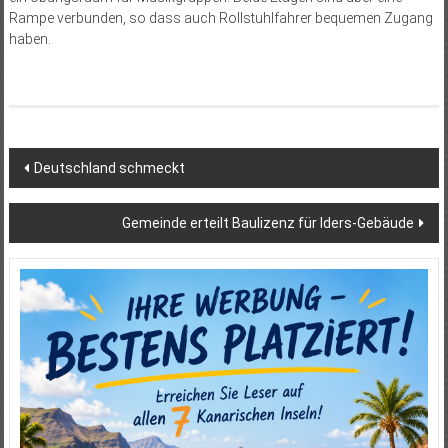
Rampe verbunden, so dass auch Rollstuhlfahrer bequemen Zugang
haben.
Beitragsnavigation
Deutschland schmeckt
Gemeinde erteilt Baulizenz für Iders-Gebäude