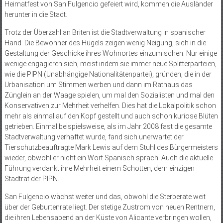
Heimatfest von San Fulgencio gefeiert wird, kommen die Ausländer
herunter in die Stadt.
Trotz der Überzahl an Briten ist die Stadtverwaltung in spanischer
Hand. Die Bewohner des Hügels zeigen wenig Neigung, sich in die
Gestaltung der Geschicke ihres Wohnortes einzumischen. Nur einige
wenige engagieren sich, meist indem sie immer neue Splitterparteien,
wie die PIPN (Unabhängige Nationalitätenpartei), gründen, die in der
Urbanisation um Stimmen werben und dann im Rathaus das
Zünglein an der Waage spielen, um mal den Sozialisten und mal den
Konservativen zur Mehrheit verhelfen. Dies hat die Lokalpolitik schon
mehr als einmal auf den Kopf gestellt und auch schon kuriose Blüten
getrieben. Einmal beispielsweise, als im Jahr 2008 fast die gesamte
Stadtverwaltung verhaftet wurde, fand sich unerwartet der
Tierschutzbeauftragte Mark Lewis auf dem Stuhl des Bürgermeisters
wieder, obwohl er nicht ein Wort Spanisch sprach. Auch die aktuelle
Führung verdankt ihre Mehrheit einem Schotten, dem einzigen
Stadtrat der PIPN.
San Fulgencio wächst weiter und das, obwohl die Sterberate weit
über der Geburtenrate liegt. Der stetige Zustrom von neuen Rentnern,
die ihren Lebensabend an der Küste von Alicante verbringen wollen,