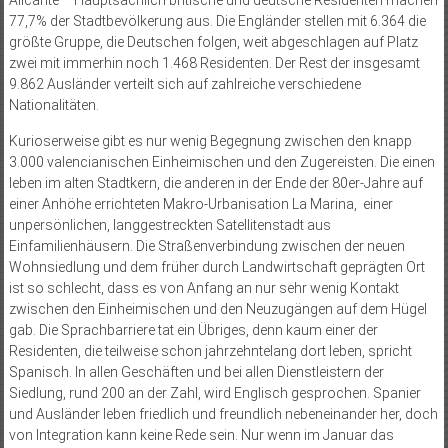
Alicante – Hauptsächlich britische und deutsche Residenten machen
77,7% der Stadtbevölkerung aus. Die Engländer stellen mit 6.364 die
größte Gruppe, die Deutschen folgen, weit abgeschlagen auf Platz
zwei mit immerhin noch 1.468 Residenten. Der Rest der insgesamt
9.862 Ausländer verteilt sich auf zahlreiche verschiedene
Nationalitäten.
Kurioserweise gibt es nur wenig Begegnung zwischen den knapp
3.000 valencianischen Einheimischen und den Zugereisten. Die einen
leben im alten Stadtkern, die anderen in der Ende der 80er-Jahre auf
einer Anhöhe errichteten Makro-Urbanisation La Marina, einer
unpersönlichen, langgestreckten Satellitenstadt aus
Einfamilienhäusern. Die Straßenverbindung zwischen der neuen
Wohnsiedlung und dem früher durch Landwirtschaft geprägten Ort
ist so schlecht, dass es von Anfang an nur sehr wenig Kontakt
zwischen den Einheimischen und den Neuzugängen auf dem Hügel
gab. Die Sprachbarriere tat ein Übriges, denn kaum einer der
Residenten, die teilweise schon jahrzehntelang dort leben, spricht
Spanisch. In allen Geschäften und bei allen Dienstleistern der
Siedlung, rund 200 an der Zahl, wird Englisch gesprochen. Spanier
und Ausländer leben friedlich und freundlich nebeneinander her, doch
von Integration kann keine Rede sein. Nur wenn im Januar das