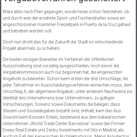
Wäre alles nach Plan gegangen, würde heute schon feststehen, ob
und durch wen der ersehnte Sport- und Fischereihafen sowie ein
angeschlossener maritimer Freizeitpark in Puerto de la Cruz gebaut
und betrieben werden soll.
Doch nun droht das für die Zukunft der Stadt so entscheidende
Projekt abermals zu scheitern.
Die beiden einzigen Bewerber im Verfahren der öffentlichen
Ausschreibung sind vorzeitig ausgeschieden, noch bevor die
Vergabekommission auch nur begonnen hat, die eingereichten
Angebote zu bewerten. Schon beim ersten der drei Umschläge, die
jeder Teilnehmer im Ausscheidungsverfahren einreichen muss, dem
Umschlag A, der allgemeine Angaben, unter anderem Nachweise zur
Identität des Unternehmens bzw. Unternehmers, zu gültigen
Versicherungen, Solvenz sowie Dokumente, die belegen, dass
Steuern und Sozialabgaben bezahlt sind, enthält, kam das Aus.
Sowohl beim Konzern Entelo, bestehend aus dem katalanischen
Unternehmen „World Trade Center Barcelona“ sowie den Firmen
Eneas Real Estate und Zenbu Investments mit Sitz in Madrid, als
auch im Fall des kanarischen Architekturbüros „Menis Arquitectos