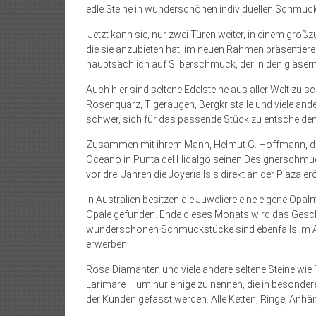
edle Steine in wunderschönen individuellen Schmuc
Jetzt kann sie, nur zwei Türen weiter, in einem großzü
die sie anzubieten hat, im neuen Rahmen präsentiere
hauptsächlich auf Silberschmuck, der in den gläser
Auch hier sind seltene Edelsteine aus aller Welt zu s
Rosenquarz, Tigeraugen, Bergkristalle und viele an
schwer, sich für das passende Stück zu entscheiden
Zusammen mit ihrem Mann, Helmut G. Hoffmann, der
Oceano in Punta del Hidalgo seinen Designerschmuck 
vor drei Jahren die Joyería Isis direkt an der Plaza 
In Australien besitzen die Juweliere eine eigene Opa
Opale gefunden. Ende dieses Monats wird das Geschä
wunderschönen Schmuckstücke sind ebenfalls im Aq
erwerben.
Rosa Diamanten und viele andere seltene Steine wie T
Larimare – um nur einige zu nennen, die in besonde
der Kunden gefasst werden. Alle Ketten, Ringe, Anhä