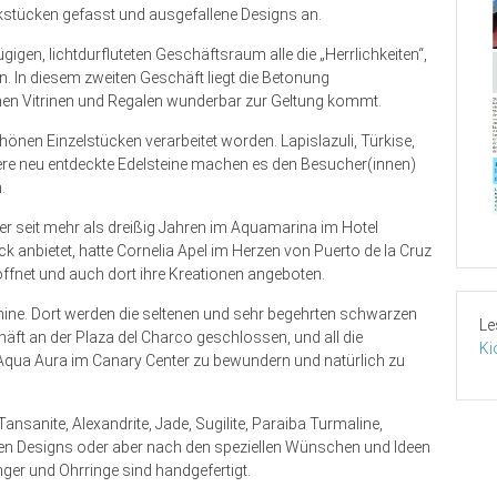
kstücken gefasst und ausgefallene Designs an.
gigen, lichtdurfluteten Geschäftsraum alle die „Herrlichkeiten“,
n. In diesem zweiten Geschäft liegt die Betonung
nen Vitrinen und Regalen wunderbar zur Geltung kommt.
chönen Einzelstücken verarbeitet worden. Lapislazuli, Türkise,
dere neu entdeckte Edelsteine machen es den Besucher(innen)
.
 seit mehr als dreißig Jahren im Aquamarina im Hotel
anbietet, hatte Cornelia Apel im Herzen von Puerto de la Cruz
eröffnet und auch dort ihre Kreationen angeboten.
lmine. Dort werden die seltenen und sehr begehrten schwarzen
Le
ft an der Plaza del Charco geschlossen, und all die
Ki
ua Aura im Canary Center zu bewundern und natürlich zu
ansanite, Alexandrite, Jade, Sugilite, Paraiba Turmaline,
ren Designs oder aber nach den speziellen Wünschen und Ideen
nger und Ohrringe sind handgefertigt.