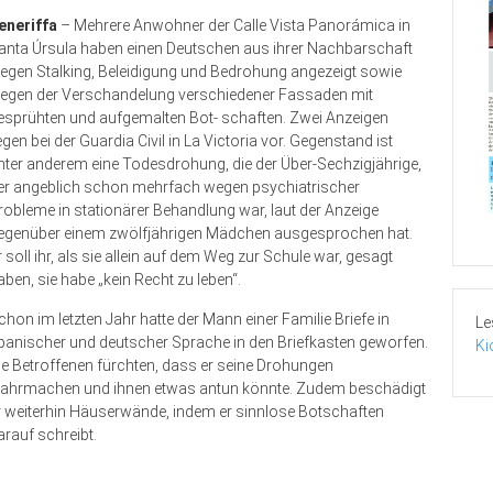
eneriffa
– Mehrere Anwohner der Calle Vista Panorámica in
anta Úrsula haben einen Deutschen aus ihrer Nachbarschaft
egen Stalking, Beleidigung und Bedrohung angezeigt sowie
egen der Verschandelung verschiedener Fassaden mit
esprühten und aufgemalten Bot- schaften. Zwei Anzeigen
iegen bei der Guardia Civil in La Victoria vor. Gegenstand ist
nter anderem eine Todesdrohung, die der Über-Sechzigjährige,
er angeblich schon mehrfach wegen psychiatrischer
robleme in stationärer Behandlung war, laut der Anzeige
egenüber einem zwölfjährigen Mädchen ausgesprochen hat.
r soll ihr, als sie allein auf dem Weg zur Schule war, gesagt
aben, sie habe „kein Recht zu leben“.
chon im letzten Jahr hatte der Mann einer Familie Briefe in
Le
panischer und deutscher Sprache in den Briefkasten geworfen.
Ki
ie Betroffenen fürchten, dass er seine Drohungen
ahrmachen und ihnen etwas antun könnte. Zudem beschädigt
r weiterhin Häuserwände, indem er sinnlose Botschaften
arauf schreibt.