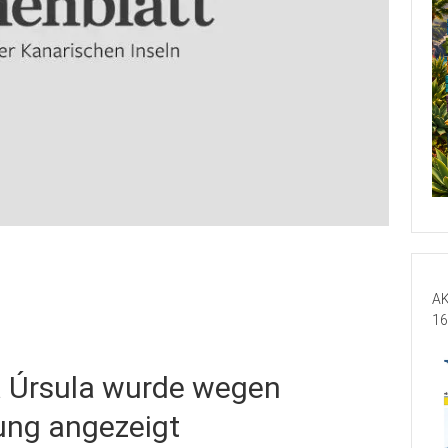
n
AK
16
a Úrsula wurde wegen
ung angezeigt