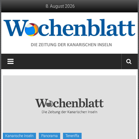
Zum
8. August 2026
Inhalt
springen
Wochenblatt
die
Zeitung
der
Kanarischen
Inseln
Kanarische Inseln
Panorama
Teneriffa