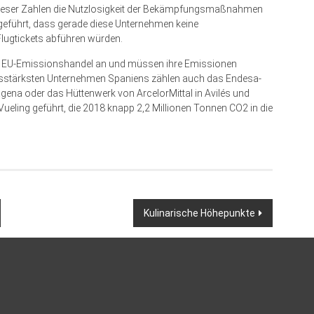
 dieser Zahlen die Nutzlosigkeit der Bekämpfungsmaßnahmen
geführt, dass gerade diese Unternehmen keine
Flugtickets abführen würden.
 EU-Emissionshandel an und müssen ihre Emissionen
nsstärksten Unternehmen Spaniens zählen auch das Endesa-
tagena oder das Hüttenwerk von ArcelorMittal in Avilés und
Vueling geführt, die 2018 knapp 2,2 Millionen Tonnen CO2 in die
Kulinarische Höhepunkte