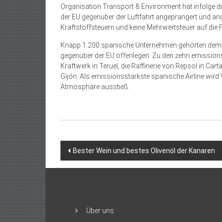
Organisation Transport & Environment hat infolge
der EU gegenüber der Luftfahrt angeprangert und an
Kraftstoffsteuern und keine Mehrwertsteuer auf die 
Knapp 1.200 spanische Unternehmen gehörten dem
gegenüber der EU offenlegen. Zu den zehn emissio
Kraftwerk in Teruel, die Raffinerie von Repsol in Car
Gijón. Als emissionsstärkste spanische Airline wird 
Atmosphäre ausstieß.
Beitragsnavigation
Bester Wein und bestes Olivenöl der Kanaren
Über uns