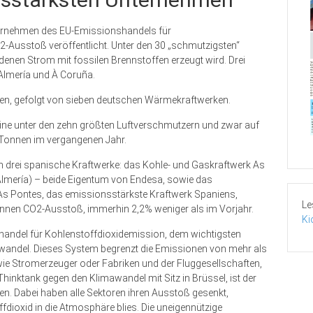
ternehmen des EU-Emissionshandels für
Ausstoß veröffentlicht. Unter den 30 „schmutzigsten“
enen Strom mit fossilen Brennstoffen erzeugt wird. Drei
 Almería und À Coruña.
olen, gefolgt von sieben deutschen Wärmekraftwerken.
rline unter den zehn größten Luftverschmutzern und zwar auf
 Tonnen im vergangenen Jahr.
drei spanische Kraftwerke: das Kohle- und Gaskraftwerk As
Almería) – beide Eigentum von Endesa, sowie das
As Pontes, das emissionsstärkste Kraftwerk Spaniens,
Le
onnen CO2-Ausstoß, immerhin 2,2% weniger als im Vorjahr.
Ki
ndel für Kohlenstoffdioxidemission, dem wichtigsten
andel. Dieses System begrenzt die Emissionen von mehr als
ie Stromerzeuger oder Fabriken und der Fluggesellschaften,
Thinktank gegen den Klimawandel mit Sitz in Brüssel, ist der
. Dabei haben alle Sektoren ihren Ausstoß gesenkt,
dioxid in die Atmosphäre blies. Die uneigennützige