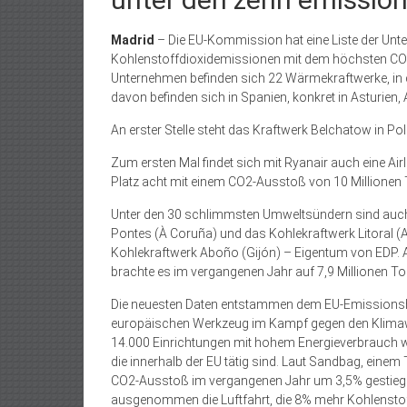
Madrid
– Die EU-Kommission hat eine Liste der Un
Kohlenstoffdioxidemissionen mit dem höchsten CO2-
Unternehmen befinden sich 22 Wärmekraftwerke, in d
davon befinden sich in Spanien, konkret in Asturien,
An erster Stelle steht das Kraftwerk Belchatow in P
Zum ersten Mal findet sich mit Ryanair auch eine Ai
Platz acht mit einem CO2-Ausstoß von 10 Millionen
Unter den 30 schlimmsten Umweltsündern sind auch 
Pontes (À Coruña) und das Kohlekraftwerk Litoral (
Kohlekraftwerk Aboño (Gijón) – Eigentum von EDP. 
brachte es im vergangenen Jahr auf 7,9 Millionen T
Die neuesten Daten entstammen dem EU-Emissionsha
europäischen Werkzeug im Kampf gegen den Klimaw
14.000 Einrichtungen mit hohem Energieverbrauch w
die innerhalb der EU tätig sind. Laut Sandbag, einem 
CO2-Ausstoß im vergangenen Jahr um 3,5% gestiegen
ausgenommen die Luftfahrt, die 8% mehr Kohlenstoff