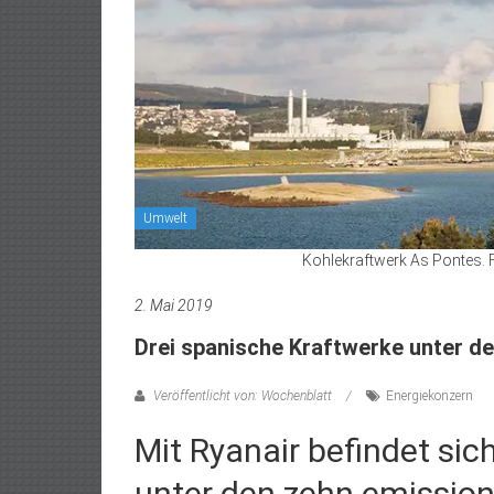
Umwelt
Kohlekraftwerk As Pontes. F
2. Mai 2019
Drei spanische Kraftwerke unter de
Veröffentlicht von: Wochenblatt
Energiekonzern
Mit Ryanair befindet sich
unter den zehn emissio