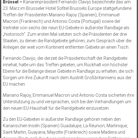
Brüssel –
Kanarenpräsident Fernando Clavijo bezeichnete das am
23. März im Brüsseler Hotel Sofitel Brussels Europe stattgefundene
Treffen der Präsidenten Mariano Rajoy (Spanien), Emmanuel
Macron (Frankreich) und Antonio Costa (Portugal) sowie der
Vertreter von sechs der neun EU-Gebiete in äußerster Randlage als
„historisch“. Zum ersten Mal setzten sich die Präsidenten der drei
Staaten, zu denen die Randgebiete gehören, zum Gespräch über die
Anliegen der weit vom Kontinent entfernten Gebiete an einen Tisch.
Fernando Clavijo, der derzeit die Präsidentschaft der Randgebiete
innehat, hatte um das Treffen gebeten, um Rückhalt von höchster
Ebene für die Belange dieser Gebiete in Randlage zu erhalten, die sich
Sorgen um ihre Zukunft nach dem Austritt Großbritanniens aus der
EU machen.
Mariano Rajoy, Emmanuel Macron und Antonio Costa sicherten ihre
Unterstützung zu und versprachen, sich bei den Verhandlungen um
den neuen EU-Haushalt für die Randgebiete einzusetzen.
Zu den EU-Gebieten in äußerster Randlage gehören neben den
Kanarischen Inseln (Spanien) Guadalupe, La Réunion, Martinique,
Saint Martin, Guayana, Mayotte (Frankreich) sowie Madeira und