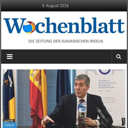
Zum
9. August 2026
Inhalt
springen
Wochenblatt
die
Zeitung
der
Kanarischen
Inseln
Politik