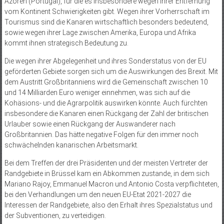
Azoren (Portugal), für die es insbesondere wegen ihrer Entfernung
vom Kontinent Schwierigkeiten gibt. Wegen ihrer Vorherrschaft im
Tourismus sind die Kanaren wirtschaftlich besonders bedeutend,
sowie wegen ihrer Lage zwischen Amerika, Europa und Afrika
kommt ihnen strategisch Bedeutung zu.
Die wegen ihrer Abgelegenheit und ihres Sonderstatus von der EU
geförderten Gebiete sorgen sich um die Auswirkungen des Brexit. Mit
dem Austritt Großbritanniens wird die Gemeinschaft zwischen 10
und 14 Milliarden Euro weniger einnehmen, was sich auf die
Kohäsions- und die Agrarpolitik auswirken könnte. Auch fürchten
insbesondere die Kanaren einen Rückgang der Zahl der britischen
Urlauber sowie einen Rückgang der Auswanderer nach
Großbritannien. Das hätte negative Folgen für den immer noch
schwächelnden kanarischen Arbeitsmarkt.
Bei dem Treffen der drei Präsidenten und der meisten Vertreter der
Randgebiete in Brüssel kam ein Abkommen zustande, in dem sich
Mariano Rajoy, Emmanuel Macron und Antonio Costa verpflichteten,
bei den Verhandlungen um den neuen EU-Etat 2021-2027 die
Interessen der Randgebiete, also den Erhalt ihres Spezialstatus und
der Subventionen, zu verteidigen.