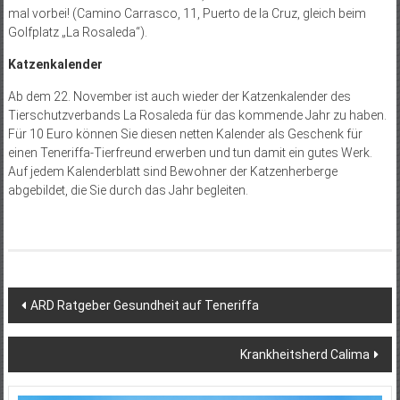
mal vorbei! (Camino Carrasco, 11, Puerto de la Cruz, gleich beim
Golfplatz „La Rosaleda“).
Katzenkalender
Ab dem 22. November ist auch wieder der Katzenkalender des
Tierschutzverbands La Rosaleda für das kommende Jahr zu haben.
Für 10 Euro können Sie diesen netten Kalender als Geschenk für
einen Teneriffa-Tierfreund erwerben und tun damit ein gutes Werk.
Auf jedem Kalenderblatt sind Bewohner der Katzenherberge
abgebildet, die Sie durch das Jahr begleiten.
Beitragsnavigation
ARD Ratgeber Gesundheit auf Teneriffa
Krankheitsherd Calima