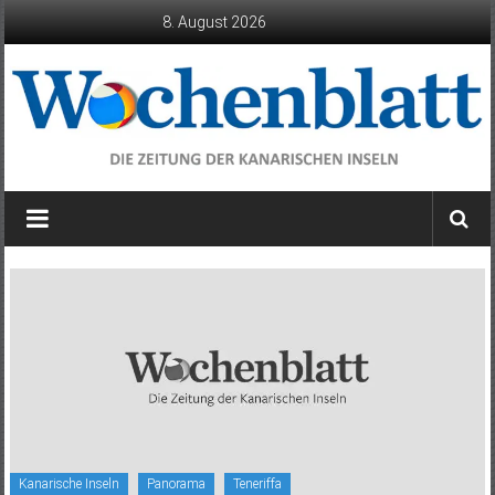
Zum
8. August 2026
Inhalt
springen
Wochenblatt
die
Zeitung
der
Kanarischen
Inseln
Kanarische Inseln
Panorama
Teneriffa