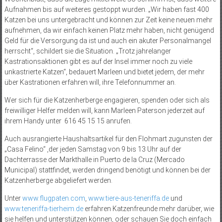
Aufnahmen bis auf weiteres gestoppt wurden. „Wir haben fast 400
Katzen bei uns untergebracht und können zur Zeit keine neuen mehr
aufnehmen, da wir einfach keinen Platz mehr haben, nicht genügend
Geld für die Versorgung da ist und auch ein akuter Personalmangel
herrscht“, schildert sie die Situation. „Trotz jahrelanger
Kastrationsaktionen gibt es auf der Insel immer noch zu viele
unkastrierte Katzen“, bedauert Marleen und bietet jedem, der mehr
über Kastrationen erfahren will, ihre Telefonnummer an.
Wer sich für die Katzenherberge engagieren, spenden oder sich als
freiwilliger Helfer melden will, kann Marleen Paterson jederzeit auf
ihrem Handy unter 616 45 15 15 anrufen.
Auch ausrangierte Haushaltsartikel für den Flohmart zugunsten der
„Casa Felino“ ,der jeden Samstag von 9 bis 13 Uhr auf der
Dachterrasse der Markthalle in Puerto de la Cruz (Mercado
Municipal) stattfindet, werden dringend benötigt und können bei der
Katzenherberge abgeliefert werden.
Unter
www.flugpaten.com
,
www.tiere-aus-teneriffa.de
und
www.teneriffa-tierheim.de
erfahren Katzenfreunde mehr darüber, wie
sie helfen und unterstützen können, oder schauen Sie doch einfach