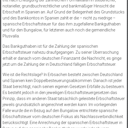
tritt nach Erledigung der zahlreichen Formalitäten in steuerlicher,
notarieller, grundbuchrechtlicher und bankmäßiger Hinsicht die
Erbschaft in Spanien an. Auf Grund der Belegenheit des Grundstücks
und des Bankkontos in Spanien zahlt er die – nicht zu niedrige –
spanische Erbschaftsteuer für das ihm zugefallene Bankguthaben
und für den Bungalow, für letzteren auch noch die gemeindliche
Plusvalía.
Das Bankguthaben ist für die Zahlung der spanischen
Erbschaftsteuer nahezu draufgegangen. Zu seiner Überraschung
erhält er danach vom deutschen Finanzamt die Nachricht, es ginge
jetzt um die Zahlung der in Deutschland fälligen Erbschaftsteuer.
Wie ist die Rechtslage? In Erbsachen besteht zwischen Deutschland
und Spanien kein Doppelbesteuerungsabkommen. Danach ist jeder
Staat berechtigt, nach seinen eigenen Gesetzen Erbfälle zu besteuern.
Es besteht jedoch in den jeweiligen Erbschaftsteuergesetzen das
Prinzip, dass im anderen Staat tatsächlich geleistete Erbschaftsteuer
jeweils grundsätzlich angerechnet werden kann. Im vorliegenden
Falle wurde die in Bezug auf den Bungalow entrichtete spanische
Erbschaftsteuer vom deutschen Fiskus als Nachlassverbindlichkeit
berücksichtigt. Eine Anrechnung der spanischen Erbschaftsteuer in