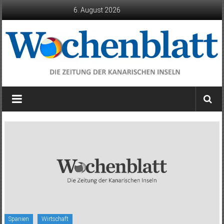
Zum
6. August 2026
Inhalt
springen
Wochenblatt
die
Zeitung
der
Kanarischen
Inseln
Spanien
Wirtschaft