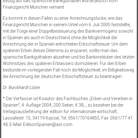
Bezug auf das spanische Bankguthaben wurde jedoch vom
Finanzgericht München verneint.
Es kommt in diesen Fällen zu einer Anrechnungslücke, wie das
Finanzgericht München in seinem Urteil vom 6. Juli 2005 feststellte,
mit der Folge einer Doppelbesteuerung des Bankvermögens sowohl
in Spanien als auch in Deutschland ohne die Möglichkeit der
Anrechnung der in Spanien entrichteten Erbschaftsteuer. Um dem
späteren Erben dieses Dilemma zu ersparen, sollte man das
spanische Bankguthaben abziehen und bei Bankinstituten des letzten
Wohnsitzes des späteren Erblassers domizilieren. Für den Erben
bestünde im vorliegenden Fall noch die Möglichkeit, im Billigkeitsweg
die Anrechnung der deutschen Erbschaftsteuer zu beantragen.
Dr. Burckhardt Löber
* Der Verfasser ist Koautor des Fachbuches „Erben und Vererben in
Spanien“, 4. Auflage 2004, 200 Seiten, € 38,-, zu beziehen bei der
Verlagsauslieferung der edition für internationale wirtschaft,
Lassallestr. 15, 34119 Kassel, Tel. 0561/70164855, Fax: 0561/77 41
48, E-Mail: EditionSpanien@aol.com