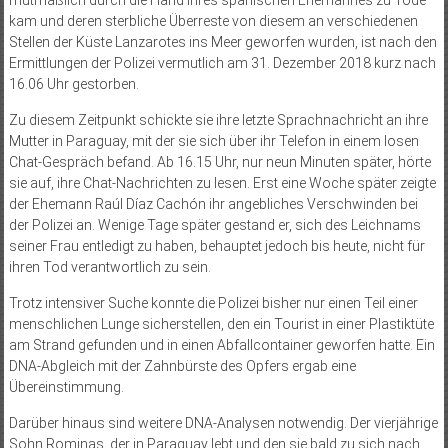
mutmaßlich durch die Hand ihres spanischen Ehemannes zu Tode
kam und deren sterbliche Überreste von diesem an verschiedenen
Stellen der Küste Lanzarotes ins Meer geworfen wurden, ist nach den
Ermittlungen der Polizei vermutlich am 31. Dezember 2018 kurz nach
16.06 Uhr gestorben.
Zu diesem Zeitpunkt schickte sie ihre letzte Sprachnachricht an ihre
Mutter in Paraguay, mit der sie sich über ihr Telefon in einem losen
Chat-Gespräch befand. Ab 16.15 Uhr, nur neun Minuten später, hörte
sie auf, ihre Chat-Nachrichten zu lesen. Erst eine Woche später zeigte
der Ehemann Raúl Díaz Cachón ihr angebliches Verschwinden bei
der Polizei an. Wenige Tage später gestand er, sich des Leichnams
seiner Frau entledigt zu haben, behauptet jedoch bis heute, nicht für
ihren Tod verantwortlich zu sein.
Trotz intensiver Suche konnte die Polizei bisher nur einen Teil einer
menschlichen Lunge sicherstellen, den ein Tourist in einer Plastiktüte
am Strand gefunden und in einen Abfallcontainer geworfen hatte. Ein
DNA-Abgleich mit der Zahnbürste des Opfers ergab eine
Übereinstimmung.
Darüber hinaus sind weitere DNA-Analysen notwendig. Der vierjährige
Sohn Rominas, der in Paraguay lebt und den sie bald zu sich nach