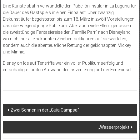
Eine Kunsteisbahn verwandelte den Pabellón Insular in La Laguna für
die Dauer des Gastspiels in einen Eispalast. Über zwanzig
Eiskunstläufer begeisterten bis zum 18. März in zwölf Vorstellungen
das überwiegend junge Publikum. Aber auch viele Eltern genossen
die zweistündige Fantasiereise der „Familie Parr“ nach Disneyland,
wo nicht nur alle bekannten Zeichentrickfiguren auf sie warteten,
sondern auch die abenteuerliche Rettung der gekidnappten Mickey
und Minnie.
Disney on Ice auf Teneriffa war ein voller Publikumserfolg und
entschädigte für den Aufwand der Inszenierung auf der Ferieninsel.
Beitragsnavigation
Zwei Sonnen in der „Guía Campsa“
„Wasserprojekt