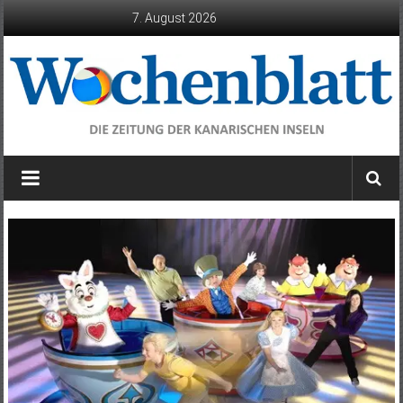
Zum
7. August 2026
Inhalt
springen
Wochenblatt
die
Zeitung
der
Kanarischen
Inseln