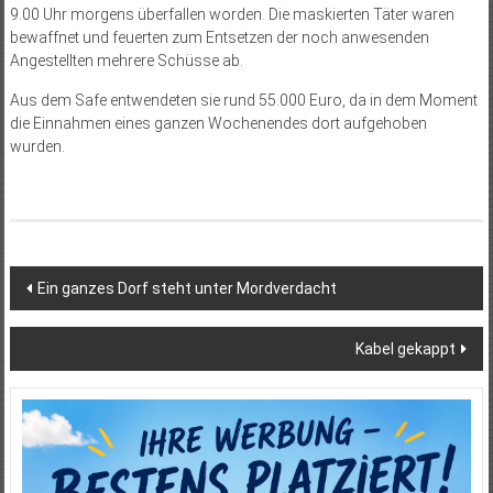
9.00 Uhr morgens überfallen worden. Die maskierten Täter waren
bewaffnet und feuerten zum Entsetzen der noch anwesenden
Angestellten mehrere Schüsse ab.
Aus dem Safe entwendeten sie rund 55.000 Euro, da in dem Moment
die Einnahmen eines ganzen Wochenendes dort aufgehoben
wurden.
Beitragsnavigation
Ein ganzes Dorf steht unter Mordverdacht
Kabel gekappt