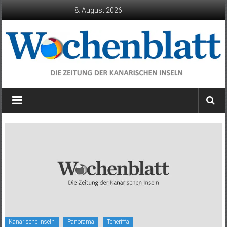
Zum
8. August 2026
Inhalt
springen
Wochenblatt
die
Zeitung
der
Kanarischen
Inseln
Kanarische Inseln
Panorama
Teneriffa