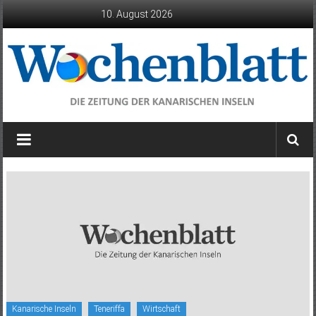
Zum
10. August 2026
Inhalt
springen
Wochenblatt
die
Zeitung
der
Kanarischen
Inseln
Kanarische Inseln
Teneriffa
Wirtschaft