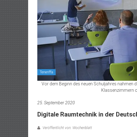
Teneriffa
Vor dem Beginn des neuen Schuljahres nahmen die L
Klassenzimmern op
25. September 2020
Digitale Raumtechnik in der Deuts
Veröffentlicht von: Wochenblatt