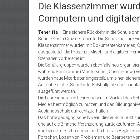
Die Klassenzimmer wur
Computern und digitalen
Teneriffa
– Eine sichere Rückkehr in die Schule ohne
Schu­le Santa Cruz de Tenerife. Die Schule hat ihre
Klassenzimmer wurden mit Dokumentenkameras, Com
ausgestattet, die Präsenz-, Misch- und digitalen Fer
Szenarien vorbereitet ist.
Die Schülergruppen wurden ebenfalls neu organisiert
während Fachräume (Musik, Kunst, Chemie usw.) v
wurden neue Mitarbeiter eingestellt, um einen siche
Außenbereiche (Schulhöfe, Fußballplatz und Leichtat
ausgeführt werden.
Die Lehrerinnen und Lehrer haben im Vorfeld des Schu
Medien bestmöglich zu nutzen und das Bildungsnivea
Auslandsschule aufrechtzuerhalten.
Das hohe pädagogische Niveau dieser Schule ist zum
und auf die Binnendifferenzierung zurückzuführen. 
vor, bei der die Lehrerinnen und Lehrer als Begleite
Forschen, Lösen von Problemen und Bearbeiten von P