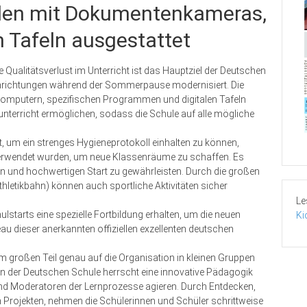
den mit Dokumentenkameras,
 Tafeln ausgestattet
 Qualitätsverlust im Unterricht ist das Hauptziel der Deutschen
 Einrichtungen während der Sommerpause modernisiert. Die
putern, spezifischen Programmen und digitalen Tafeln
nunterricht ermöglichen, sodass die Schule auf alle mögliche
, um ein strenges Hygieneprotokoll einhalten zu können,
erwendet wurden, um neue Klassenräume zu schaffen. Es
ren und hochwertigen Start zu gewährleisten. Durch die großen
hletikbahn) können auch sportliche Aktivitäten sicher
Le
lstarts eine spezielle Fortbildung erhalten, um die neuen
Ki
u dieser anerkannten offiziellen exzellenten deutschen
 großen Teil genau auf die Organisation in kleinen Gruppen
An der Deutschen Schule herrscht eine innovative Pädagogik
r und Moderatoren der Lernprozesse agieren. Durch Entdecken,
rojekten, nehmen die Schülerinnen und Schüler schritt­weise