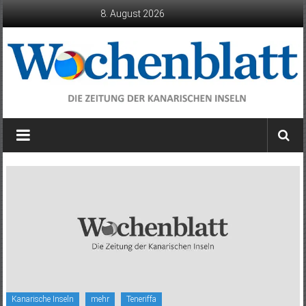
Zum
8. August 2026
Inhalt
springen
Wochenblatt
die
Zeitung
der
Kanarischen
Inseln
Kanarische Inseln
mehr
Teneriffa