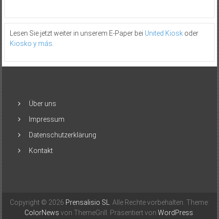
Lesen Sie jetzt weiter in unserem E-Paper bei
United Kiosk
oder
Kiosko y más
.
Über uns
Impressum
Datenschutzerklärung
Kontakt
Copyright © 2026
Prensalisio SL
. Alle Rechte vorbehalten. Theme:
ColorNews
von ThemeGrill. Präsentiert von
WordPress
.