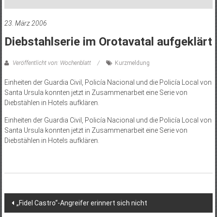
23. März 2006
Diebstahlserie im Orotavatal aufgeklärt
Veröffentlicht von: Wochenblatt
Kurzmeldung
Einheiten der Guardia Civil, Policía Nacional und die Policía Local von
Santa Ursula konnten jetzt in Zusammenarbeit eine Serie von
Diebstählen in Hotels aufklären.
Einheiten der Guardia Civil, Policía Nacional und die Policía Local von
Santa Ursula konnten jetzt in Zusammenarbeit eine Serie von
Diebstählen in Hotels aufklären.
Beitragsnavigation
„Fidel Castro“-Angreifer erinnert sich nicht