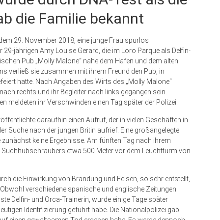
gab die Familie bekannt
, dem 29. November 2018, eine junge Frau spurlos
 29-jährigen Amy Louise Gerard, die im Loro Parque als Delfin-
 irischen Pub „Molly Malone“ nahe dem Hafen und dem alten
ns verließ sie zusammen mit ihrem Freund den Pub, in
feiert hatte. Nach Angaben des Wirts des „Molly Malone“
 nach rechts und ihr Begleiter nach links gegangen sein.
n meldeten ihr Verschwinden einen Tag später der Polizei.
entlichte daraufhin einen Aufruf, der in vielen Geschäften in
der Suche nach der jungen Britin aufrief. Eine großangelegte
e zunächst keine Ergebnisse. Am fünften Tag nach ihrem
es Suchhubschraubers etwa 500 Meter vor dem Leuchtturm von
urch die Einwirkung von Brandung und Felsen, so sehr entstellt,
ei. Obwohl verschiedene spanische und englische Zeitungen
ste Delfin- und Orca-Trainerin, wurde einige Tage später
eutigen Identifizierung geführt habe. Die Nationalpolizei gab