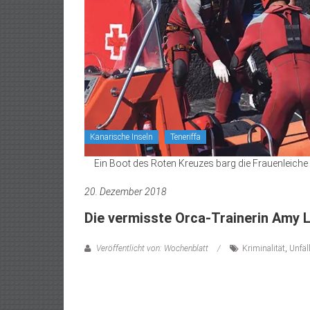
Kanarische Inseln
Teneriffa
Ein Boot des Roten Kreuzes barg die Frauenleiche 
20. Dezember 2018
Die vermisste Orca-Trainerin Amy L
Veröffentlicht von: Wochenblatt
Kriminalität
,
Unfäl