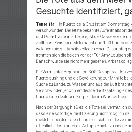
Gesuchte identifiziert, 
Teneriffa
– In Puerto de la Cruz ist am Donnerstag
verschwunden. Der letzte bekannte Aufenthaltsort der
und Orca-Trainerin arbeitete, ist die Gasse vor dem
Zollhaus. Zwischen Mitternacht und 1.00 Uhr morge
welchem sie mit Arbeitskollegen einen Geburtstag ge
trennten sich die beiden vor der Tür. Amy Louise soll
Danach wurde sie nicht mehr gesehen. Arbeitskollege
Die Vermisstenorganisation SOS Desaparecidos veröff
Puerto aushing und die Bevölkerung zur Mithilfe bei 
Suche zu Lande, zu Wasser und aus der Luft bracht
Verschwinden jedoch entdeckte die Besatzung ein
Puerto einen leblosen Körper, der im Wasser trieb.
Nach der Bergung hieß es, die Tote sei, vermutlich d
dass eine sofortige Identifizierung nicht möglich s
meldeten, bei der Toten handle es sich um die vermis
öffentlich, dass auch die Autopsie nicht zu einer eind