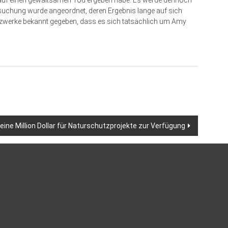
 auf einen gewaltsamen Tod ergeben habe. Es werde dennoch
ersuchung wurde angeordnet, deren Ergebnis lan­ge auf sich
Netzwerke bekannt gegeben, dass es sich tatsächlich um Amy
 eine Million Dollar für Naturschutzprojekte zur Verfügung