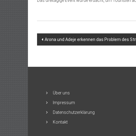
Das dreitägige Event wurde erdacht, um Touristen 
Beitragsnavigation
Arona und Adeje erkennen das Problem des St
Über uns
Impressum
Datenschutzerklärung
Kontakt