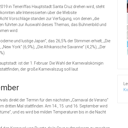
2019 in Teneriffas Hauptstadt Santa Cruz drehen wird, steht
onnten alle Interessierten über die Website
Acht Vorschläge standen zur Verfügung, von denen „die
men führten zur Auswahl dieses Themas, das Bühnenbild und
mmen wird.
rne und lustige Japan“, das 26,5% der Stimmen erhielt, „Die
, „New York“ (6,9%), „Die Afrikanische Savanne“ (4,2%), „Der
%).
auptstadt ist der 1. Februar. Die Wahl der Karnevalskönigin
tattfinden, der große Karnevalszug soll laut
Le
ember
Ki
vals direkt der Termin für den nächsten „Carnaval de Verano“
dritten Mal stattfinden. Am 14., 15. und 16. September wird
stüme“, und es wird bei milden Temperaturen bis in die Nacht