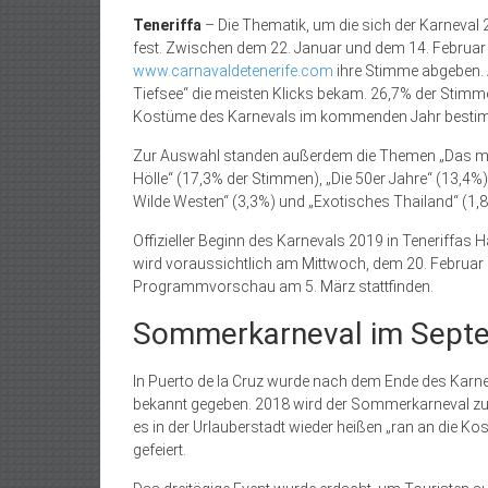
Teneriffa
– Die Thematik, um die sich der Karneval 
fest. Zwischen dem 22. Januar und dem 14. Februar k
www.carnavaldetenerife.com
ihre Stimme abgeben. 
Tiefsee“ die meisten Klicks bekam. 26,7% der Stim
Kostüme des Karnevals im kommenden Jahr besti
Zur Auswahl standen außerdem die Themen „Das mode
Hölle“ (17,3% der Stimmen), „Die 50er Jahre“ (13,4%)
Wilde Westen“ (3,3%) und „Exotisches Thailand“ (1,8
Offizieller Beginn des Karnevals 2019 in Teneriffas H
wird voraussichtlich am Mittwoch, dem 20. Februar s
Programmvorschau am 5. März stattfinden.
Sommerkarneval im Sept
In Puerto de la Cruz wurde nach dem Ende des Karne
bekannt gegeben. 2018 wird der Sommerkarneval zum 
es in der Urlauberstadt wieder heißen „ran an die Ko
gefeiert.