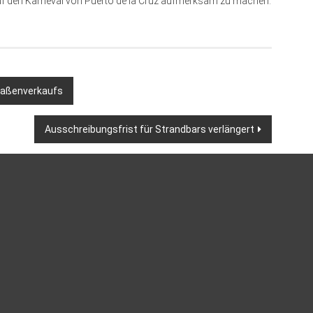
auf den Karneval von Puerto de la Cruz aufmerksam zu machen.
raßenverkaufs
Ausschreibungsfrist für Strandbars verlängert