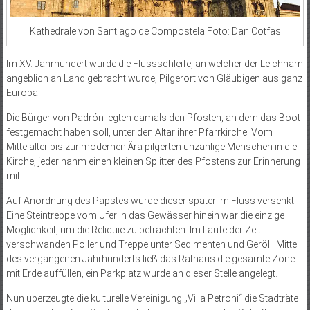
Kathedrale von Santiago de Compostela Foto: Dan Cotfas
Im XV. Jahrhundert wurde die Flussschleife, an welcher der Leichnam
angeblich an Land gebracht wurde, Pilgerort von Gläubigen aus ganz
Europa.
Die Bürger von Padrón legten damals den Pfosten, an dem das Boot
festgemacht haben soll, unter den Altar ihrer Pfarrkirche. Vom
Mittelalter bis zur modernen Ära pilgerten unzählige Menschen in die
Kirche, jeder nahm einen kleinen Splitter des Pfostens zur Erinnerung
mit.
Auf Anordnung des Papstes wurde dieser später im Fluss versenkt.
Eine Steintreppe vom Ufer in das Gewässer hinein war die einzige
Möglichkeit, um die Reliquie zu betrachten. Im Laufe der Zeit
verschwanden Poller und Treppe unter Sedimenten und Geröll. Mitte
des vergangenen Jahrhunderts ließ das Rathaus die gesamte Zone
mit Erde auffüllen, ein Parkplatz wurde an dieser Stelle angelegt.
Nun überzeugte die kulturelle Vereinigung „Villa Petroni“ die Stadträte