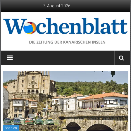
Zum
7. August 2026
Inhalt
springen
Wochenblatt
die
Zeitung
der
Kanarischen
Inseln
Spanien