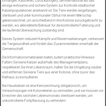
Einfangen, Kastrieren, Zurückbringen), die international als das
einzige wirksame und sichere System zur Kontrolle städtischer
Katzenpopulationen anerkannt ist. Die Tiere werden eingefangen,
sterilisiert und unter kommunaler Obhut mit einem Mikrochip
gekennzeichnet, um anschließend in ihre Kolonie zurückgebracht zu
werden, wo akkreditierte Betreuer für die kontrollierte Fütterung und
die laufende Überwachung zuständig sind.
Dieses System reduziert Kämpfe und Reviermarkierungen, verbessert
die Tiergesundheit und fördert das Zusammenleben innerhalb der
Gemeinschaft.
Die Informationsmaterialien bieten zudem praktische Hinweise:
Füttern Sie keine Katzen außerhalb des Managementplans,
respektieren Sie ihren Lebensraum, halten Sie die Umgebung sauber
und entfernen Sie keine Tiere aus einer Kolonie, ohne zuvor das
Rathaus zu konsultieren.
Bei Hauskatzen ist eine Kennzeichnung obligatorisch, um
Verwechslungen mit Kolonietieren zu vermeiden, und sie müssen vor
Erreichen des sechsten Lebensmonats sterilisiert werden, um
unkontrollierte Fortpflanzung zu verhindern.