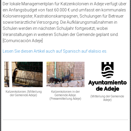
Der lokale Managementplan für Katzenkolonien in Adeje verfügt über
ein Anfangsbudget von fast 60.000 € und umfasst ein kommunales
Kolonienregister, Kastrationskampagnen, Schulungen für Betreuer
sowie tierärztliche Versorgung. Die Aufklärungsmaßnahmen in
Schulen werden im nächsten Schuljahr fortgesetzt, wobei
Veranstaltungen in weiteren Schulen der Gemeinde geplant sind.
[Comunicación Adeje]
Lesen Sie diesen Artikel auch auf Spanisch auf elalisio.es.
Katzenkolonien. (Mitteilung
Katzenkolonien in der
der Gemeinde Adeje)
Gemeinde Adeje.
(Mitteilung der Gemeinde
(Pressemitteilung Adeje)
Adeje)