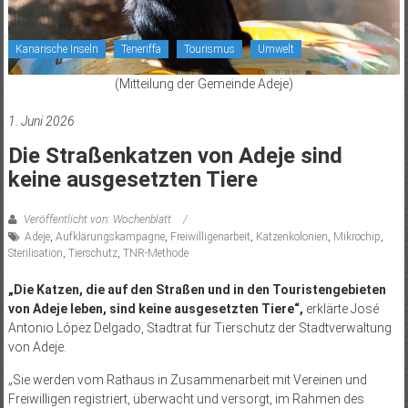
Kanarische Inseln
Teneriffa
Tourismus
Umwelt
(Mitteilung der Gemeinde Adeje)
1. Juni 2026
Die Straßenkatzen von Adeje sind
keine ausgesetzten Tiere
Veröffentlicht von: Wochenblatt
Adeje
,
Aufklärungskampagne
,
Freiwilligenarbeit
,
Katzenkolonien
,
Mikrochip
,
Sterilisation
,
Tierschutz
,
TNR-Methode
„Die Katzen, die auf den Straßen und in den Touristengebieten
von Adeje leben, sind keine ausgesetzten Tiere“,
erklärte José
Antonio López Delgado, Stadtrat für Tierschutz der Stadtverwaltung
von Adeje.
„Sie werden vom Rathaus in Zusammenarbeit mit Vereinen und
Freiwilligen registriert, überwacht und versorgt, im Rahmen des