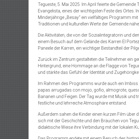
Tegueste, 5. Mai 2025. Im April feierte die Gemeinde
Evangelista, eines der wichtigsten Feste des Ortes
Minderjährige „Besay“ ein vielfältiges Programm mit A
Traditionen und kulturellen Werte der Gemeinde nähe
Die Aktivitäten, die von der Sozialintegratorin und
einem Besuch auf dem Gelände des Karren El Portezue
Paneele der Karren, ein wichtiger Bestandteil der Pilge
Zurück im Zentrum gestalteten die Teilnehmer ei
Hintergrund, eine Hommage an die Flagge von Tegues
und stärkte das Gefühl der Identität und Zugehörigke
Im Rahmen des Programms wurde auch ein Imbiss mit
papas arrugadas con mojo, gofio, almogrote, queso
Bananen und Feigen. Der Tag wurde mit Musik und tr
festliche und lehrreiche Atmosphäre entstand.
Außerdem sahen die Kinder einen kurzen Film über die
sich mit der Geschichte und den Bräuchen von Tegue
didaktische Weise ihre Verbindung mit der lokalen Ku
Das Programm endete mit einem Besuch des histor