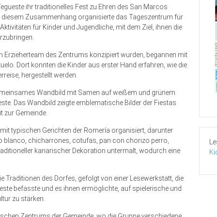
 Tegueste ihr traditionelles Fest zu Ehren des San Marcos
. In diesem Zusammenhang organisierte das Tageszentrum für
ktivitäten für Kinder und Jugendliche, mit dem Ziel, ihnen die
rzubringen.
 dem Erzieherteam des Zentrums konzipiert wurden, begannen mit
lo. Dort konnten die Kinder aus erster Hand erfahren, wie die
rreise, hergestellt werden.
n gemeinsames Wandbild mit Samen auf weißem und grünem
te. Das Wandbild zeigte emblematische Bilder der Fiestas
it zur Gemeinde.
 typischen Gerichten der Romería organisiert, darunter
 blanco, chicharrones, cotufas, pan con chorizo perro,
Le
aditioneller kanarischer Dekoration untermalt, wodurch eine
Ki
 Traditionen des Dorfes, gefolgt von einer Lesewerkstatt, die
ste befasste und es ihnen ermöglichte, auf spielerische und
ltur zu stärken.
ischen Zentrums der Gemeinde, wo die Gruppe verschiedene