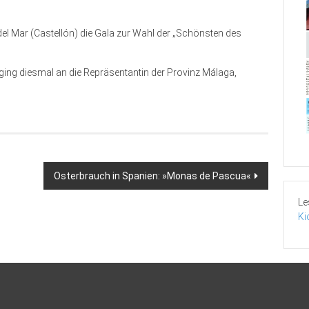
el Mar (Castellón) die Gala zur Wahl der „Schönsten des
ging diesmal an die Repräsentantin der Provinz Málaga,
Osterbrauch in Spanien: »Monas de Pascua«
Le
Ki