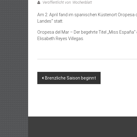
Veröffentlicht von: Wochenblatt
Am 2. April fand im spanischen Küstenort Oropesa d
Landes“ statt.
Oropesa del Mar – Der begehrte Titel „Miss España“ 
Elisabeth Reyes Villegas.
Beitragsnavigation
Brenzliche Saison beginnt