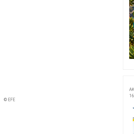
AK
16
© EFE